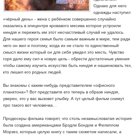
Однако для него
однажды наступил
«чёрный день» - жена с ребёнком совершенно случайно
оказались в эпицентре кровавого месива которое устроили
ниндзя и пережить им этот несчастливый случай не удалось.
Для нашего героя семья было самым важным в мире, тем ради
чего он жил и поэтому, когда их не стало то единственный
смысл жизни который он для себя увидел это месть. Чувство
горя дало ему сил и новую цель - обрести достаточные умения
чтобы самому изучить искусство быть ниндзя и нашинковать тех,
кто лишил его родных людей.
Вы знакомы с каким-нибудь представителем «офисного
планктона»? Вот представите его теперь в образе ниндзя,
уверен, это у вас вызовет улыбку. А тут целый фильм снимут
про такого вот человечка…
Продюсеры фильма говорят, что столь незамысловатая история
была создана американцами Брэдли Бондом и Филиппом
Морзез, которые целую книгу с таким сюжетом написали, а