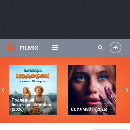
Последний
богатырь. Колобок
(2026)
СОУЛМ8ЙТ (2026)