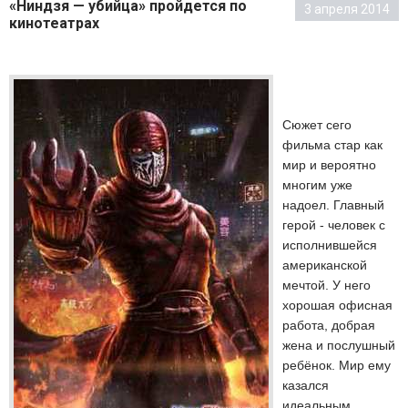
«Ниндзя — убийца» пройдется по
3 апреля 2014
кинотеатрах
Сюжет сего
фильма стар как
мир и вероятно
многим уже
надоел. Главный
герой - человек с
исполнившейся
американской
мечтой. У него
хорошая офисная
работа, добрая
жена и послушный
ребёнок. Мир ему
казался
идеальным.