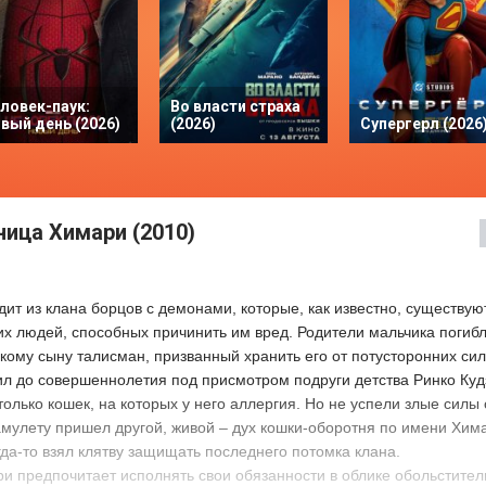
ловек-паук:
Во власти страха
вый день (2026)
(2026)
Супергерл (2026
ница Химари (2010)
ит из клана борцов с демонами, которые, как известно, существуют
их людей, способных причинить им вред. Родители мальчика погибл
кому сыну талисман, призванный хранить его от потусторонних сил 
жил до совершеннолетия под присмотром подруги детства Ринко Кудз
только кошек, на которых у него аллергия. Но не успели злые силы
амулету пришел другой, живой – дух кошки-оборотня по имени Хима
гда-то взял клятву защищать последнего потомка клана.
и предпочитает исполнять свои обязанности в облике обольстител