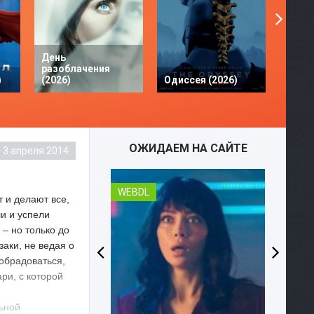
День
разоблачения
Твое 
)
(2026)
Одиссея (2026)
разби
ОЖИДАЕМ НА САЙТЕ
3 апреля 2014
WEBDL
 и делают все,
и и успели
– но только до
аки, не ведая о
 обрадоваться,
ри, с которой
ьной