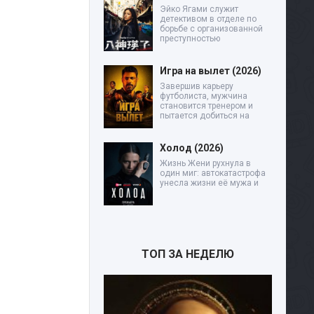
Эйко Ягами служит
детективом в отделе по
борьбе с организованной
преступностью
Игра на вылет (2026)
Завершив карьеру
футболиста, мужчина
становится тренером и
пытается добиться на
Холод (2026)
Жизнь Жени рухнула в
один миг: автокатастрофа
унесла жизни её мужа и
ТОП ЗА НЕДЕЛЮ