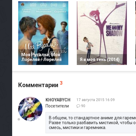
Моя Русалка, Моя
Лореляй / Лорелей
Я и моя тень (2014)
3
Комментарии
KHOYABYCH
17 августа 2015 16:09
Посетители
90
В общем, то стандартное аниме для гаремн
Разве только разбавить мистикой, чтобы о
смесь, мистики и гаремника.