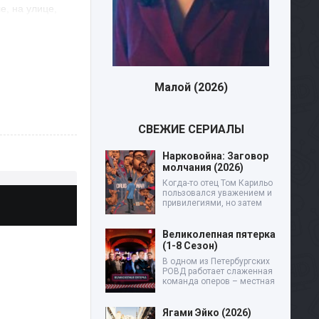
е, на улице,
явно не
орые для
 А если учесть,
пора
Малой (2026)
Дев
СВЕЖИЕ СЕРИАЛЫ
Нарковойна: Заговор
молчания (2026)
Когда-то отец Том Карильо
пользовался уважением и
привилегиями, но затем
Великолепная пятерка
(1-8 Сезон)
В одном из Петербургских
РОВД работает слаженная
команда оперов – местная
Ягами Эйко (2026)