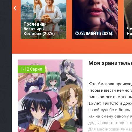
Последний
богатырь.
Че
Колобок (2026)
СОУЛМ8ЙТ (2026)
Но
Моя хранитель
1-12 Серия
Юто Амакава происход
чтобы извести немног
лишь оставить малень
16 лет. Так Юто и до
своей судьбе и боясь 
как на смену одному 
дед главного героя ко
Для маскировки Химар