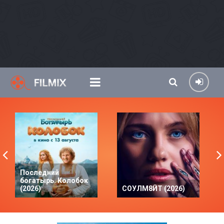
Последний
богатырь. Колобок
(2026)
СОУЛМ8ЙТ (2026)