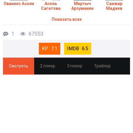
Ованнес Азоян
Асель
Мкртыч
Санжар
Сагатова
Арзуманян
Мадиев
Показать всех
1
67553
7.1
6.5
Смотреть
2 плеер
3 плеер
Трейлер