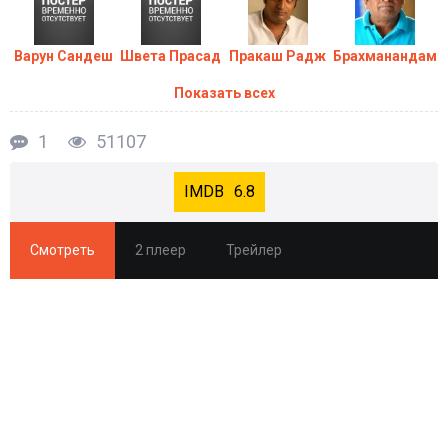
Варун Сандеш
Швета Прасад
Пракаш Радж
Брахманандам
Показать всех
1
51107
6.8
Смотреть
2 плеер
Трейлер