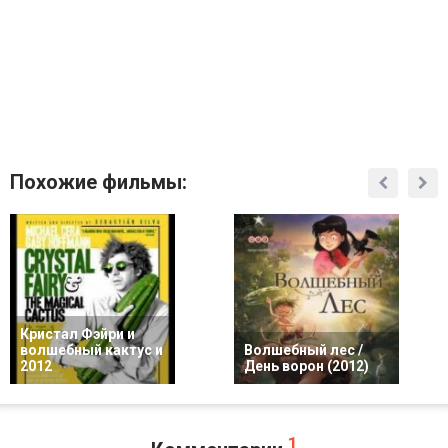
Похожие фильмы:
Кристал Фэйри и
волшебный кактус и
Волшебный лес /
2012
День ворон (2012)
1