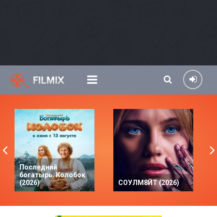
Последний
богатырь. Колобок
(2026)
СОУЛМ8ЙТ (2026)