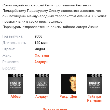
Сотни индийских юношей были пропавшими без вести.
Полицейскому Парашураму Сингху становится известно, что
они похищены международным террористом Акашем. Он хочет
превратить их в своих приспешников.
Парашурам отправляется на поиски тайного лагеря Акаша…
Год выпуска:
2006
Длительность:
140 мин
Страна:
Индия
Жанр:
Фильмы
Режиссер:
Арджун
В ролях:
Аббас
Арджун
Рахул Дев
Гайатри
Рагурам
Показать всех