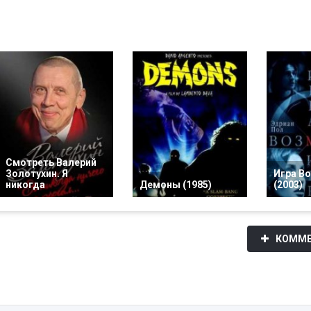
Смотреть Валерий
Золотухин. Я
Игра В
никогда
Демоны (1985)
(2003)
КОММЕ