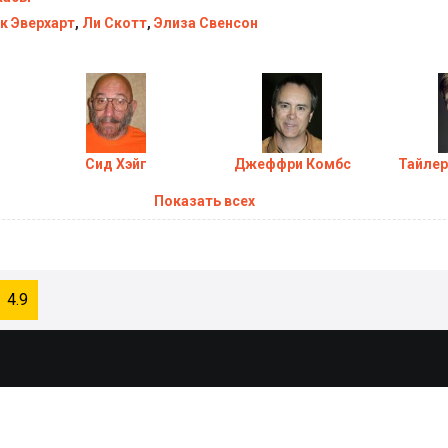
к Эверхарт
,
Ли Скотт
,
Элиза Свенсон
Сид Хэйг
Джеффри Комбс
Тайлер
Показать всех
4.9