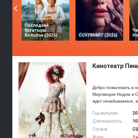
Последний
богатырь.
Че
Колобок (2026)
СОУЛМ8ЙТ (2026)
Но
Кинотеатр Пен
Добро пожаловать в н
Мертвецом Недом и Об
ждет незабываемое, 
Год выпуска:
20
Длительность:
10
Страна:
С
Жанр:
У