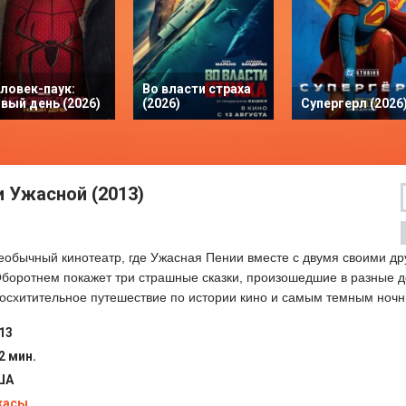
ловек-паук:
Во власти страха
вый день (2026)
(2026)
Супергерл (2026
и Ужасной (2013)
еобычный кинотеатр, где Ужасная Пении вместе с двумя своими д
оротнем покажет три страшные сказки, произошедшие в разные д
восхитительное путешествие по истории кино и самым темным н
13
2 мин.
ША
жасы