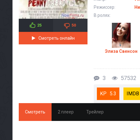
Режиссер:
Ни
В ролях:
25
50
Смотреть онлайн
Элиза Свенсон
3
57532
5.3
Смотреть
2 плеер
Трейлер