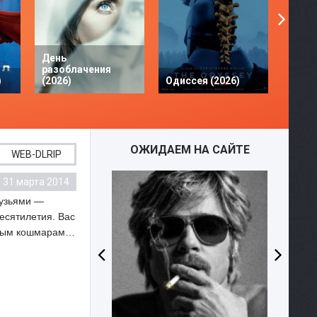
День
разоблачения
Твое 
)
(2026)
Одиссея (2026)
разби
ОЖИДАЕМ НА САЙТЕ
WEB-DLRIP
31 марта 2014
WEBD
рузьями —
есятилетия. Вас
очным кошмарам…