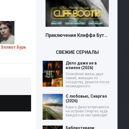
Приключения Клиффа Бута (2026)
 Эллиот Бурк
СВЕЖИЕ СЕРИАЛЫ
Дело даже не в
измене (2026)
Спокойная жизнь двух
семей, живущих по
соседству, рушится после
неожиданного
С любовью, Сиаргао
(2026)
Кара и Джао встречаются
на острове Сиаргао, куда
каждого из них приводит
Библиотекари: