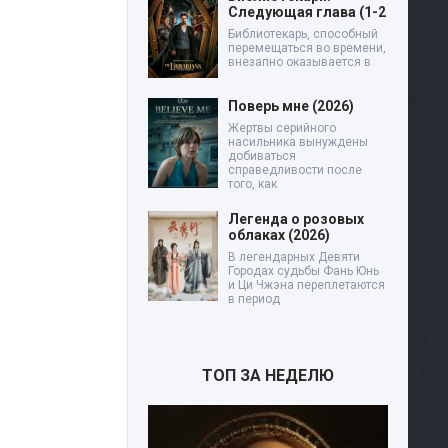
Следующая глава (1-2
Библиотекарь, способный
перемещаться во времени,
внезапно оказывается в
Поверь мне (2026)
Жертвы серийного
насильника вынуждены
добиваться
справедливости после
того, как
Легенда о розовых
облаках (2026)
В легендарных Девяти
Городах судьбы Фань Юнь
и Ци Чжэна переплетаются
в период
ТОП ЗА НЕДЕЛЮ