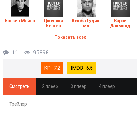
Брекин Мейер
Дженика
Кьюба Гудинг
Кэрри
Бергер
мл.
Даймонд
Показать всех
11
95898
7.2
6.5
Смотреть
2 плеер
3 плеер
4 плеер
Трейлер