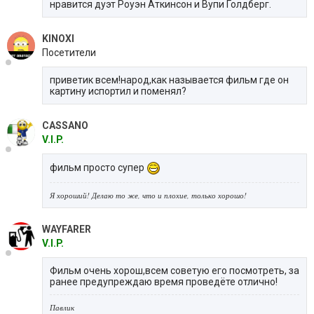
нравится дуэт Роуэн Аткинсон и Вупи Голдберг.
KINOXI
Посетители
приветик всем!народ,как называется фильм где он
картину испортил и поменял?
CASSANO
V.I.P.
фильм просто супер
Я хороший! Делаю то же, что и плохие, только хорошо!
WAYFARER
V.I.P.
Фильм очень хорош,всем советую его посмотреть, за
ранее предупреждаю время проведёте отлично!
Павлик