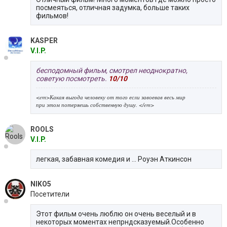
посмеяться, отличная задумка, больше таких
фильмов!
KASPER
V.I.P.
бесподомный фильм, смотрел неоднократно,
советую посмотреть.
10/10
<em>Какая выгода человеку от того если завоевав весь мир
при этом потеряешь собственную душу. </em>
ROOLS
V.I.P.
легкая, забавная комедия и ... Роуэн Аткинсон
NIKO5
Посетители
Этот фильм очень люблю он очень веселый и в
некоторых моментах непрндсказуемый.Особенно