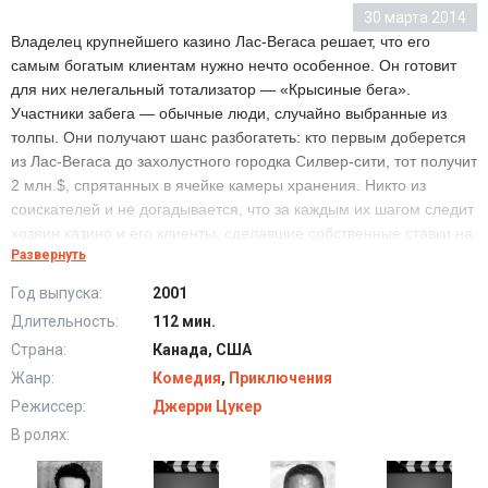
30 марта 2014
Владелец крупнейшего казино Лас-Вегаса решает, что его
самым богатым клиентам нужно нечто особенное. Он готовит
для них нелегальный тотализатор — «Крысиные бега».
Участники забега — обычные люди, случайно выбранные из
толпы. Они получают шанс разбогатеть: кто первым доберется
из Лас-Вегаса до захолустного городка Силвер-сити, тот получит
2 млн.$, спрятанных в ячейке камеры хранения. Никто из
соискателей и не догадывается, что за каждым их шагом следит
хозяин казино и его клиенты, сделавшие собственные ставки на
Развернуть
победителя…
Год выпуска:
2001
Длительность:
112 мин.
Страна:
Канада, США
Жанр:
Комедия
,
Приключения
Режиссер:
Джерри Цукер
В ролях: