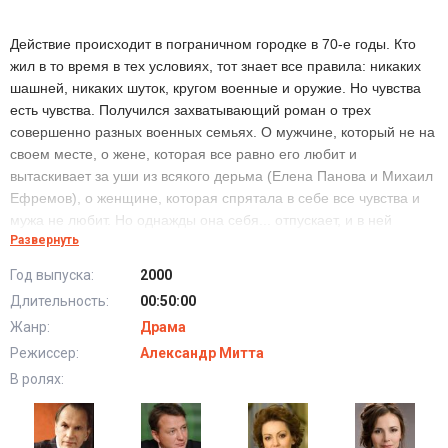
Действие происходит в пограничном городке в 70-е годы. Кто
жил в то время в тех условиях, тот знает все правила: никаких
шашней, никаких шуток, кругом военные и оружие. Но чувства
есть чувства. Получился захватывающий роман о трех
совершенно разных военных семьях. О мужчине, который не на
своем месте, о жене, которая все равно его любит и
вытаскивает за уши из всякого дерьма (Елена Панова и Михаил
Ефремов), о женщине, которая спрятала в себе все чувства и
мужа не любит. Но однажды она себя... отпускает, и в ней
Развернуть
происходят перемены! (Рената Литвинова).
Год выпуска:
2000
Длительность:
00:50:00
Жанр:
Драма
Режиссер:
Александр Митта
В ролях: