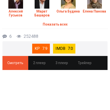
Алексей
Марат
Ольга Будина
Елена Панова
Гуськов
Башаров
Показать всех
6
252488
7.9
7.0
Смотреть
2 плеер
3 плеер
Трейлер