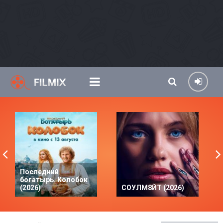
Последний
богатырь. Колобок
(2026)
СОУЛМ8ЙТ (2026)