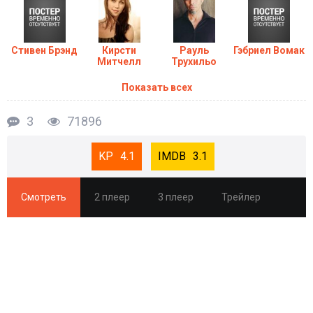
Стивен Брэнд
Кирсти
Рауль
Гэбриел Вомак
Митчелл
Трухильо
Показать всех
3
71896
4.1
3.1
Смотреть
2 плеер
3 плеер
Трейлер