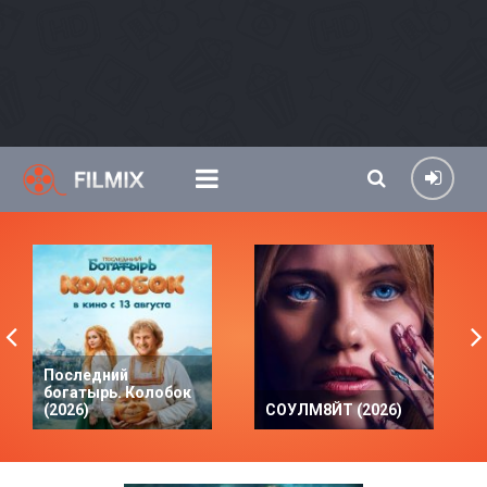
Последний
богатырь. Колобок
(2026)
СОУЛМ8ЙТ (2026)