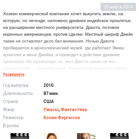
29 марта 2014
Хозяин коммерческой компании хочет выкупить землю, на
которую, по легенде, наложено древнее индейское проклятье,
на расширение местного университета. Дакота, потомок
коренных американцев, против сделки. Местный шериф Джейк
также не оставляет дело без внимания. Ночью Дакота
пробирается в археологический музей, где работает Эмма,
археолог и жена Джейка, и приводит в действие древнее
проклятье. Но происходит то, чего Дакота никак не мог
предпологать — древние духи, призванные охранять землю,
Развернуть
вселяются в окаменевшие остатки динозавров и оживляют их. И
теперь главной проблемой для шерифа и остальных становятся
Год выпуска:
2010
не протесты, а разъярённые доисторические рептилии…
Длительность:
87 мин.
Страна:
США
Жанр:
Ужасы
,
Фантастика
Режиссер:
Колин Фергюсон
В ролях: