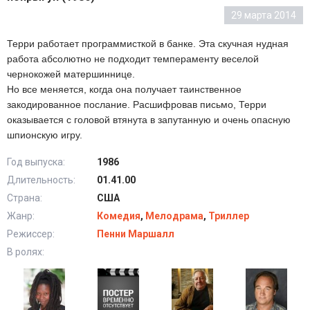
29 марта 2014
Терри работает программисткой в банке. Эта скучная нудная
работа абсолютно не подходит темпераменту веселой
чернокожей матершиннице.
Но все меняется, когда она получает таинственное
закодированное послание. Расшифровав письмо, Терри
оказывается с головой втянута в запутанную и очень опасную
шпионскую игру.
Год выпуска:
1986
Длительность:
01.41.00
Страна:
США
Жанр:
Комедия
,
Мелодрама
,
Триллер
Режиссер:
Пенни Маршалл
В ролях: