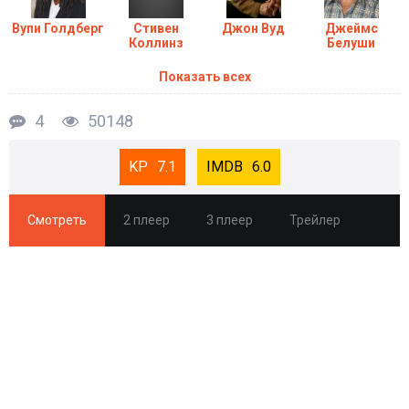
Вупи Голдберг
Стивен
Джон Вуд
Джеймс
Коллинз
Белуши
Показать всех
4
50148
7.1
6.0
Смотреть
2 плеер
3 плеер
Трейлер