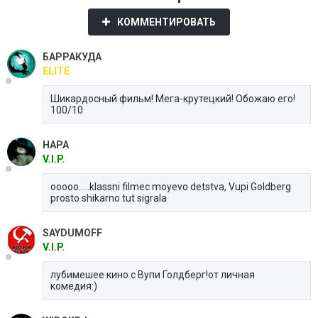
КОММЕНТИРОВАТЬ
БАРРАКУДА
ELITE
Шикардосный фильм! Мега-крутецкий! Обожаю его!
100/10
НАРА
V.I.P.
ooooo.....klassni filmec moyevo detstva, Vupi Goldberg
prosto shikarno tut sigrala
SAYDUMOFF
V.I.P.
лубимешее кино с Вупи Голдберг!от личная
комедия:)