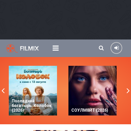
Последний
богатырь. Колобок
(2026)
СОУЛМ8ЙТ (2026)