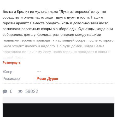
Белка и Кролик из мультфильма "Духи из моркови" живут по
соседству и очень часто ходят друг к дуруг в гости. Нашим
героям нравится вместе обедать, хоть и довольно-таки часто
возникают различные споры в выборе еды. Однажды, когда они
собирались дома у Кролика, разногласия между нашими
главными героями приводят к настоящей ссоре, после которого
Бела уходит далеко и надолго. По пути домой, когда Белка
проходила по ночному лесу, наша героиня попадает в лапы к
самой Лисе...
Развернуть
Премьера мультфильма "
Духи из моркови
" состоится
в 2014
Жанр:
---
году!
Режиссер:
Реми Дурин
Духи из моркови смотреть онлайн бесплатно в хорошем
0
58822
качестве