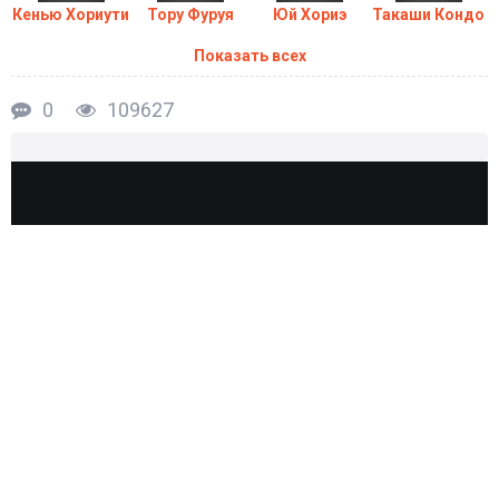
Кенью Хориути
Тору Фуруя
Юй Хориэ
Такаши Кондо
Премьера мультфильма "
Лучшая в мире первая любовь:
Показать всех
История Ёкодзавы Такафуми
" состоится
в 2014 году!
0
109627