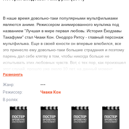
В наше время довольно-таки популярными мультфильмами
являются аниме. Режиссером анимированного мультика под
названием "Лучшая в мире первая любовь: История Ёкодзавы
Такафуми" стал Чиаки Кон. Онодорэ Ритсу - главный персонаж
мультфильма. Еще в своей юности он впервые влюбился, все
это принесло ему довольно-таки большие страдания и поэтому
парень дал себе клятву в том, чтобы никогда больше не
испытывать этих любовных чувств. Вот, с тех пор, как произошел
этот случай, прошло уже около 10 лет. на данный момент
Развернуть
парень работает редактором в компании своего любимого отца.
Ритсу очень талантлив, но все коллеги считают, что успехи
Жанр:
---
даются благодаря хорошим связям. Однажды, нашему герою из
Режиссер:
Чиаки Кон
мультфильма "Лучшая в мире первая любовь: История
В ролях:
Ёкодзавы Такафуми" приходится перейти на другую работу,
чтобы доказать всем этим людям то, что он все-таки способен
добиваться некоторых успехов самостоятельно. По иронии
судьбы получается так, что начальником на этой работе,
оказывается та девушка, в которую он был впервые влюблен...