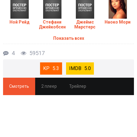
Ной Рейд
Стефани
Джеймс
Наоко Мори
Джейкобсен
Марстерс
Показать всех
4
59517
5.3
5.0
Смотреть
2 плеер
Трейлер