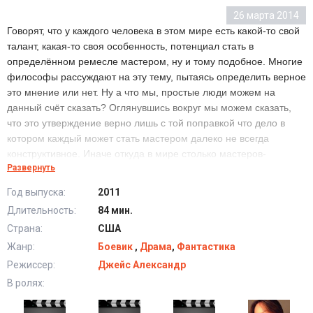
26 марта 2014
Говорят, что у каждого человека в этом мире есть какой-то свой
талант, какая-то своя особенность, потенциал стать в
определённом ремесле мастером, ну и тому подобное. Многие
философы рассуждают на эту тему, пытаясь определить верное
это мнение или нет. Ну а что мы, простые люди можем на
данный счёт сказать? Оглянувшись вокруг мы можем сказать,
что это утверждение верно лишь с той поправкой что дело в
котором каждый может стать мастером далеко не всегда
конструктивное. Иначе откуда в мире столько мастеров-
Развернуть
алкоголиков или мастеров истерии? Вот и Уолтера Спэкмена, о
котором пойдёт речь в картине схожего рода «мастер», он
Год выпуска:
2011
преуспел в безделии, в этом он точно мастер. Впрочем,
Длительность:
84 мин.
несмотря на то что он по жизни толком ничего не делает,
Страна:
США
удивительным образом ему не перестаёт везти, при том везти
даже больше чем трудолюбивым личностям. Вот к примеру,
Жанр:
Боевик
,
Драма
,
Фантастика
совсем недавно он обнаружил у себя телекинетический дар.
Режиссер:
Джейс Александр
После этого он начал общаться с другими обладателями
В ролях:
сверхъестественных способностей и осознал, что быть
«одарённым» совсем не весело...