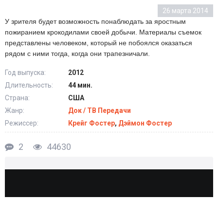
26 марта 2014
У зрителя будет возможность понаблюдать за яростным
пожиранием крокодилами своей добычи. Материалы съемок
представлены человеком, который не побоялся оказаться
рядом с ними тогда, когда они трапезничали.
Год выпуска:
2012
Длительность:
44 мин.
Страна:
США
Жанр:
Док / ТВ Передачи
Режиссер:
Крейг Фостер
,
Дэймон Фостер
2
44630