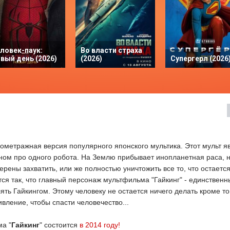
ловек-паук:
Во власти страха
вый день (2026)
(2026)
Супергерл (2026
лнометражная версия популярного японского мультика. Этот мульт я
ом про одного робота. На Землю прибывает инопланетная раса, н
ерены захватить, или же полностью уничтожить все то, что остаетс
тся так, что главный персонаж мультфильма "Гайкинг" - единственн
ть Гайкингом. Этому человеку не остается ничего делать кроме тог
ивление, чтобы спасти человечество...
а "
Гайкинг
" состоится
в 2014 году!