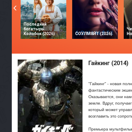
Последний
богатырь.
Че
Колобок (2026)
СОУЛМ8ЙТ (2026)
Но
Гайкинг (2014)
"Гайкинг" - новая по
фантастическим экшен
Оказывается, они нам
земле. Вдруг, получае
который может управля
возглавить это сопрот
Премьера мультфильм