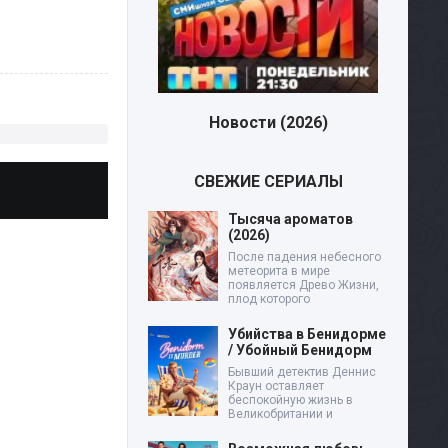
Новости (2026)
СВЕЖИЕ СЕРИАЛЫ
Тысяча ароматов
(2026)
После падения небесного
метеорита в мире
появляется Древо Жизни,
плод которого
Убийства в Бенидорме
/ Убойный Бенидорм
Бывший детектив Деннис
Краун оставляет
беспокойную жизнь в
Великобритании и