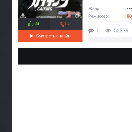
Жанр:
---
Режиссер:
Жу
24
4
0
52379
Смотреть онлайн