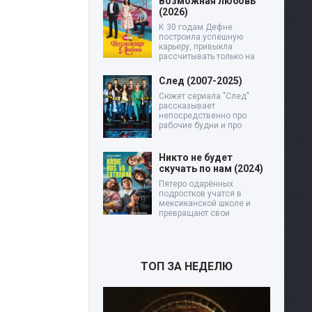
Возможная любовь
(2026)
К 30 годам Дефне
построила успешную
карьеру, привыкла
рассчитывать только на
След (2007-2025)
Сюжет сериала "След"
рассказывает
непосредственно про
рабочие будни и про
Никто не будет
скучать по нам (2024)
Пятеро одарённых
подростков учатся в
мексиканской школе и
превращают свои
ТОП ЗА НЕДЕЛЮ