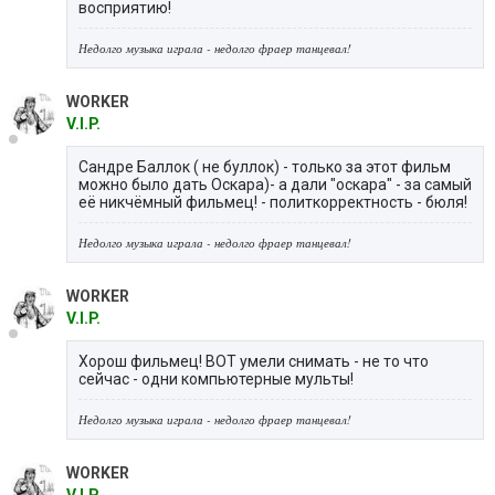
восприятию!
Недолго музыка играла - недолго фраер танцевал!
WORKER
V.I.P.
Сандре Баллок ( не буллок) - только за этот фильм
можно было дать Оскара)- а дали "оскара" - за самый
её никчёмный фильмец! - политкорректность - бюля!
Недолго музыка играла - недолго фраер танцевал!
WORKER
V.I.P.
Хорош фильмец! ВОТ умели снимать - не то что
сейчас - одни компьютерные мульты!
Недолго музыка играла - недолго фраер танцевал!
WORKER
V.I.P.