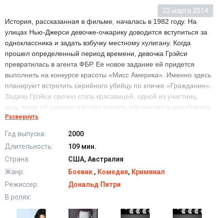
22 марта 2014
История, рассказанная в фильме, началась в 1982 году. На
улицах Нью-Джерси девочке-очкарику доводится вступиться за
одноклассника и задать взбучку местному хулигану. Когда
прошел определенный период времени, девочка Грэйси
превратилась в агента ФБР. Ее новое задание ей придется
выполнить на конкурсе красоты «Мисс Америка». Именно здесь
планируют встретить серийного убийцу по кличке «Гражданин».
Задача Грэйси срочно стать красавицей, одной из участниц,
ведь тогда ей удастся изнутри изучить обстановку и разоблачить
Развернуть
преступника. Помогает ей в этом опытный консультант Виктор.
Зрителю предстоит увидеть, как осуществится метаморфоза:
Год выпуска:
2000
добрый гадкий утенок будет превращен в красотку. Грэйси часто
Длительность:
109 мин.
оказывается в смешных положениях, но отовсюду ей удается
Страна:
США, Австралия
выходить с честью, включая конкурс-дефиле в купальниках…
Жанр:
Боевик
,
Комедия
,
Криминал
Режиссер:
Дональд Питри
В ролях: