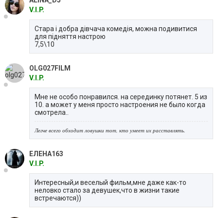
V.I.P.
Стара і добра дівчача комедія, можна подивитися
для підняття настрою
7,5\10
OLG027FILM
V.I.P.
Мне не особо понравился. на серединку потянет. 5 из
10. а может у меня просто настроения не было когда
смотрела..
Легче всего обходит ловушки тот, кто умеет их расставлять.
ЕЛЕНА163
V.I.P.
Интересный,и веселый фильм,мне даже как-то
неловко стало за девушек,что в жизни такие
встречаются))