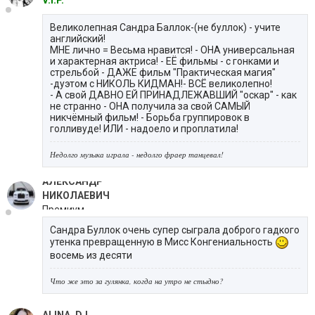
Великолепная Сандра Баллок-(не буллок) - учите
английский!
МНЕ лично = Весьма нравится! - ОНА универсальная
и характерная актриса! - ЕЁ фильмы - с гонками и
стрельбой - ДАЖЕ фильм "Практическая магия"
-дуэтом с НИКОЛЬ КИДМАН!- ВСЁ великолепно!
- А свой ДАВНО ЕЙ ПРИНАДЛЕЖАВШИЙ "оскар" - как
не странно - ОНА получила за свой САМЫЙ
никчёмный фильм! - Борьба группировок в
голливуде! ИЛИ - надоело и проплатила!
Недолго музыка играла - недолго фраер танцевал!
АЛЕКСАНДР
НИКОЛАЕВИЧ
Премиум
Сандра Буллок очень супер сыграла доброго гадкого
утенка превращенную в Мисс Конгениальность
восемь из десяти
Что же это за гулянка, когда на утро не стыдно?
ALINA_DJ