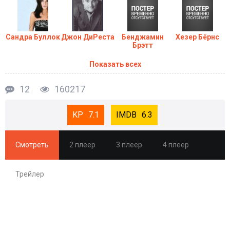
Сандра Буллок
Джон ДиРеста
Бенджамин
Хезер Бёрнс
Брэтт
Показать всех
12
160217
7.1
6.3
Смотреть
2 плеер
3 плеер
4 плеер
Трейлер