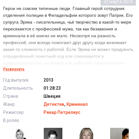
22 марта 2014
Герои не совсем типичные люди. Главный герой сотрудник
отделения полиции в Филадельфии которого зовут Патрик. Его
супруга Эрика - писательница, чьё творчество в какой-то мере
пересекается с профессией мужа, так как беззакония и
криминала в её книгах не мало. Несмотря на разность
профессий, они всегда помогают друг другу когда возникает
какая-то сложность с работой. Если Эрика не может придумать
определённый сюжетный ход или сомневается в
правдоподобности характера или действий определённого
Развернуть
своего персонажа, то ей в помощь приходит Патрик у которого
огромный опыт общения с преступным миром. Если же у
Год выпуска:
2013
Патрика возникают проблемы с предполагаемыми мотивами
Длительность:
01:28:23
преступления или образной картиной того как оно могло
Страна:
Швеция
совершаться, то тут ему помогает невероятно развитая
фантазия супруги.
Жанр:
Детектив
,
Криминал
Вот и сейчас наступил момент, когда наша пара вынуждена
Режиссер:
Рикар Петрелиус
объединиться, ведь только так они смогут раскрыть
В ролях:
преступление корни которого находятся в далёком прошлом.