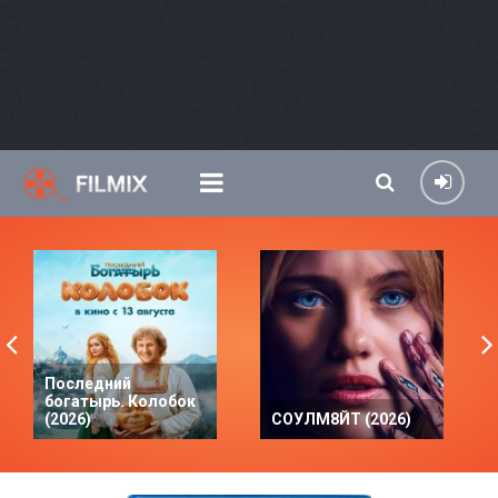
Последний
богатырь. Колобок
(2026)
СОУЛМ8ЙТ (2026)