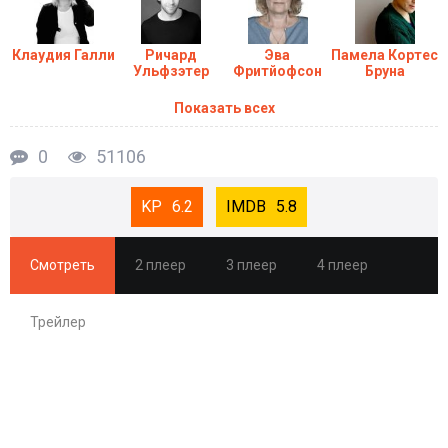
Клаудия Галли
Ричард
Эва
Памела Кортес
Ульфзэтер
Фритйофсон
Бруна
Показать всех
0
51106
6.2
5.8
Смотреть
2 плеер
3 плеер
4 плеер
Трейлер