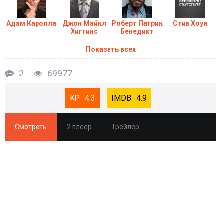
Адам Каролла
Джон Майкл
Роберт Патрик
Стив Хоуи
Хиггинс
Бенедикт
Показать всех
2
69977
4.3
4.9
Смотреть
2 плеер
Трейлер