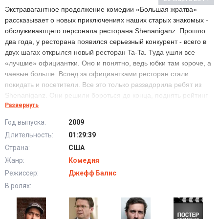
Экстравагантное продолжение комедии «Большая жратва»
рассказывает о новых приключениях наших старых знакомых -
обслуживающего персонала ресторана Shenaniganz. Прошло
два года, у ресторана появился серьезный конкурент - всего в
двух шагах открылся новый ресторан Ta-Ta. Туда ушли все
«лучшие» официантки. Оно и понятно, ведь юбки там короче, а
чаевые больше. Вслед за официантками ресторан стали
покидать и посетители. Все это только раззадорила ребят из
Shenaniganz. Они решили бороться до конца, поднять рейтинг
Развернуть
ресторана (как впрочем, и юбки официанток) и напомнить
жителям, где можно найти самый вкусный фаст-фуд в городе.
Год выпуска:
2009
Длительность:
01:29:39
Страна:
США
Жанр:
Комедия
Режиссер:
Джефф Балис
В ролях: