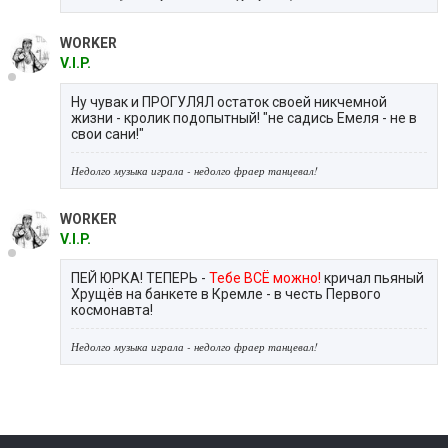
WORKER
V.I.P.
Ну чувак и ПРОГУЛЯЛ остаток своей никчемной
жизни - кролик подопытный! "не садись Емеля - не в
свои сани!"
Недолго музыка играла - недолго фраер танцевал!
WORKER
V.I.P.
ПЕЙ ЮРКА! ТЕПЕРЬ -
Тебе ВСЁ можно!
кричал пьяный
Хрущёв на банкете в Кремле - в честь Первого
космонавта!
Недолго музыка играла - недолго фраер танцевал!