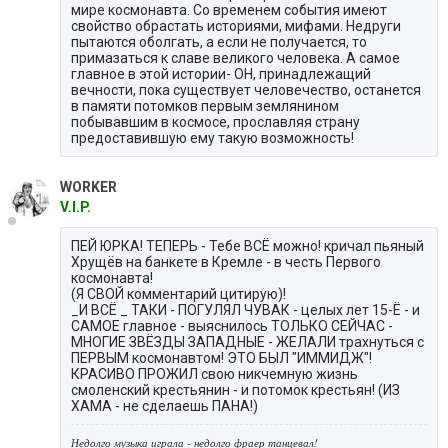
мире космонавта. Со временем события имеют
свойство обрастать историями, мифами. Недруги
пытаются оболгать, а если не получается, то
примазаться к славе великого человека. А самое
главное в этой истории- ОН, принадлежащий
вечности, пока существует человечество, останется
в памяти потомков первым землянином
побывавшим в космосе, прославляя страну
предоставившую ему такую возможность!
WORKER
V.I.P.
ПЕЙ ЮРКА! ТЕПЕРЬ - Тебе ВСЁ можно! кричал пьяный
Хрущёв на банкете в Кремле - в честь Первого
космонавта!
(Я СВОЙ комментарий цитирую)!
_И ВСЁ _ ТАКИ - ПОГУЛЯЛ ЧУВАК - целых лет 15-Ё - и
САМОЕ главное - выяснилось ТОЛЬКО СЕЙЧАС -
МНОГИЕ ЗВЁЗДЫ ЗАПАДНЫЕ - ЖЕЛАЛИ трахнуться с
ПЕРВЫМ космонавтом! ЭТО БЫЛ "ИММИДЖ"!
КРАСИВО ПРОЖИЛ свою никчемную жизнь
смоленский крестьянин - и потомок крестьян! (ИЗ
ХАМА - не сделаешь ПАНА!)
Недолго музыка играла - недолго фраер танцевал!