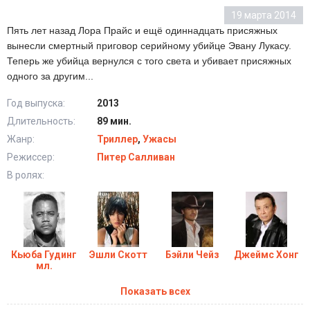
19 марта 2014
Пять лет назад Лора Прайс и ещё одиннадцать присяжных
вынесли смертный приговор серийному убийце Эвану Лукасу.
Теперь же убийца вернулся с того света и убивает присяжных
одного за другим...
Год выпуска:
2013
Длительность:
89 мин.
Жанр:
Триллер
,
Ужасы
Режиссер:
Питер Салливан
В ролях:
Кьюба Гудинг
Эшли Скотт
Бэйли Чейз
Джеймс Хонг
мл.
Показать всех