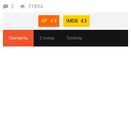
2
51834
4.9
4.3
Смотреть
2 плеер
Трейлер