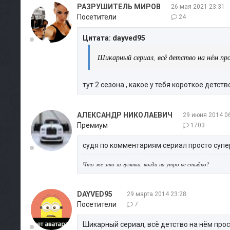
РАЗРУШИТЕЛЬ МИРОВ
26 мая 2021 23:31
Посетители
24
Цитата: dayved95
Шикарный сериал, всё детство на нём про
тут 2 сезона , какое у тебя короткое детство
АЛЕКСАНДР НИКОЛАЕВИЧ
29 июня 2014 0
Премиум
1703
судя по комментариям сериал просто супе
Что же это за гулянка, когда на утро не стыдно?
DAYVED95
29 марта 2014 23:28
Посетители
7
Шикарный сериал, всё детство на нём про