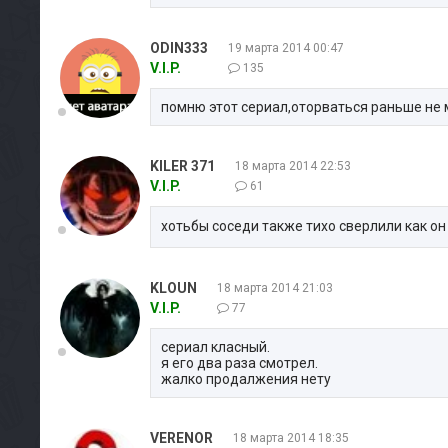
ODIN333
19 марта 2014 00:47
V.I.P.
135
помню этот сериал,оторваться раньше не
KILER 371
18 марта 2014 22:53
V.I.P.
61
хотьбы соседи также тихо сверлили как он
KLOUN
18 марта 2014 21:03
V.I.P.
77
сериал класный.
я его два раза смотрел.
жалко продалжения нету
VERENOR
18 марта 2014 18:35