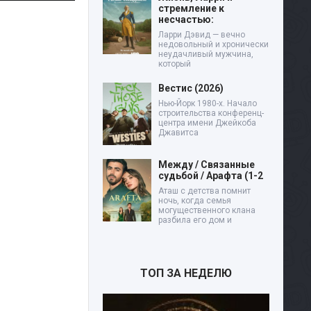
стремление к
несчастью:
Ларри Дэвид — вечно
недовольный и хронически
неудачливый мужчина,
который
Вестис (2026)
Нью-Йорк 1980-х. Начало
строительства конференц-
центра имени Джейкоба
Джавитса
Между / Связанные
судьбой / Арафта (1-2
Аташ с детства помнит
ночь, когда семья
могущественного клана
разбила его дом и
ТОП ЗА НЕДЕЛЮ