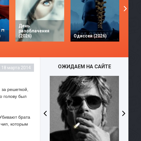
День
разоблачения
Твое 
)
(2026)
Одиссея (2026)
разби
ОЖИДАЕМ НА САЙТЕ
18 марта 2014
WEBD
 за решеткой,
о голову был
 Убивают брата
 чип, которым