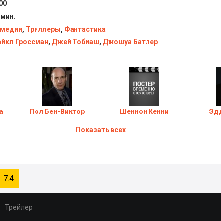
00
 мин.
медии
,
Триллеры
,
Фантастика
йкл Гроссман
,
Джей Тобиаш
,
Джошуа Батлер
а
Пол Бен-Виктор
Шеннон Кенни
Эд
Показать всех
7.4
Трейлер