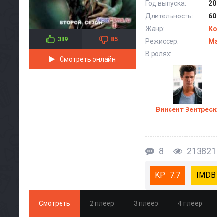
Год выпуска:
20
Длительность:
60
Жанр:
Ко
389
85
Режиссер:
Ма
В ролях:
Смотреть онлайн
Винсент Вентреск
8
213821
7.7
Смотреть
2 плеер
3 плеер
4 плеер