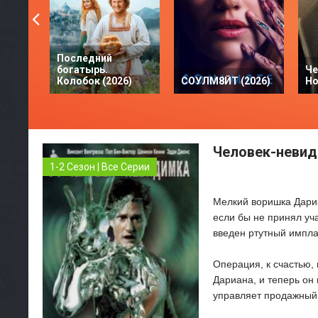
Последний
богатырь.
Че
Колобок (2026)
СОУЛМ8ЙТ (2026)
Но
Человек-невиди
1-2 Сезон | Все Серии
Мелкий воришка Дариа
если бы не принял уч
введен ртутный импла
Операция, к счастью,
Дариана, и теперь он
управляет продажный 