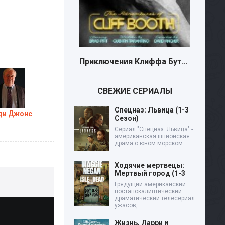
Приключения Клиффа Бута (2026)
СВЕЖИЕ СЕРИАЛЫ
Спецназ: Львица (1-3
ди Джонс
Сезон)
Сериал "Спецназ: Львица" -
американская шпионская
драма о юном морском
Ходячие мертвецы:
Мертвый город (1-3
Грядущий американский
постапокалиптический
драматический телесериал
ужасов,
Жизнь, Ларри и