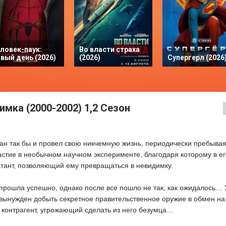
ловек-паук:
Во власти страха
вый день (2026)
(2026)
Супергерл (2026
мка (2000-2002) 1,2 Сезон
н так бы и провел свою никчемную жизнь, периодически пребывая
астие в необычном научном эксперименте, благодаря которому в ег
тант, позволяющий ему превращаться в невидимку.
 прошла успешно, однако после все пошло не так, как ожидалось…
 вынужден добыть секретное правительственное оружие в обмен на
контрагент, угрожающий сделать из него безумца…