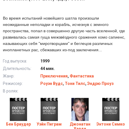
Во время испытаний новейшего шатла произошли
неожиданные неполадки и корабль, исчезнув с земного
пространства, попал в совершенно другую часть вселенной, где
развивалась самая гуща межзвёздного сражения хомо сапиенс,
называющих себя "миротворцами" и беглецов различных
инопланетных рас, сбежавших из-под заключения...
Год выпуска:
1999
Длительность:
44 мин.
Жанр:
Приключения
,
Фантастика
Режиссер:
Роуэн Вудс
,
Тони Тилс
,
Эндрю Проуз
В ролях:
Бен Браудер
Уэйн Пиграм
Джонатан
Энтони Симко
Харди