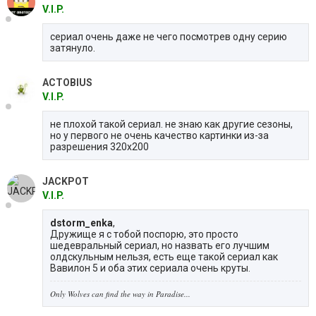
V.I.P.
сериал очень даже не чего посмотрев одну серию
затянуло.
ACTOBIUS
V.I.P.
не плохой такой сериал. не знаю как другие сезоны,
но у первого не очень качество картинки из-за
разрешения 320х200
JACKPOT
V.I.P.
dstorm_enka
,
Дружище я с тобой поспорю, это просто
шедевральный сериал, но назвать его лучшим
олдскульным нельзя, есть еще такой сериал как
Вавилон 5 и оба этих сериала очень круты.
Only Wolves can find the way in Paradise...