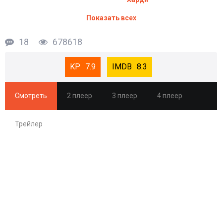
Показать всех
18
678618
7.9
8.3
Смотреть
2 плеер
3 плеер
4 плеер
Трейлер