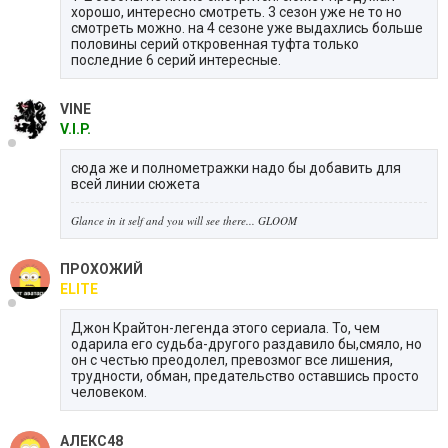
хорошо, интересно смотреть. 3 сезон уже не то но
смотреть можно. на 4 сезоне уже выдахлись больше
половины серий откровенная туфта только
последние 6 серий интересные.
VINE
V.I.P.
сюда же и полнометражки надо бы добавить для
всей линии сюжета
Glance in it self and you will see there... GLOOM
ПРОХОЖИЙ
ELITE
Джон Крайтон-легенда этого сериала. То, чем
одарила его судьба-другого раздавило бы,смяло, но
он с честью преодолел, превозмог все лишения,
трудности, обман, предательство оставшись просто
человеком.
АЛЕКС48