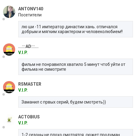
ANTONV140
Посетители
лю ши -11 император династии хань. отличался
добрым и мягким характером и человеколюбием!!
...:::AD:::...
V.I.P.
фильм не понравился хватило 5 минут чтоб уйти от
фильма не сммотрите
RSMASTER
V.I.P.
Заманил с првых серий, будем смотреть))
ACTOBIUS
V.I.P.
1-2 сезоны не плохо смотрятся. сюжет продуман