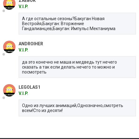
ZAEBOK
V.I.P.
А где остальные сезоны?Бакуган Новая
Вестройя,Бакуган: Вторжение
Гандалианцев,Бакуган: Импульс Мектаниума
ANDROIHER
V.I.P.
да это конечно не маша и медведь тут нечего
сказать а так если делать нечего то можно и
посмотреть
LEGOLAS1
V.I.P.
Одно из лучших анимаций,Однозначно,смотреть
всем!Сто из десяти!