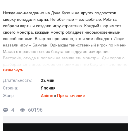
Нежданно-негаданно на Дэна Кузо и на других подростков
сверху попадали карты. Не обычные – волшебные. Ребята
собрали карты и создали игру-стратегию. Каждый шар имеет
своего монстра, каждый монстр обладает необыкновенными
способностями. В картах прописано, кто и чем обладает. Люди
назвали игру – Бакуган. Однажды таинственный игрок по имени
Маска отправляет своих бакуганов в другое измерение -
Вестройе, откуда и попали на землю эти монстры. Дэн хорошо
разбирается в игре, вскоре он понимает, что бакуган – это нечто
Развернуть
большее, чем просто развлечение. Маска нанимает
профессионалов в игре бакуган. Дэну становится известно, что
Длительность:
22 мин
кто-то при помощи игры пытается захватить власть не только в
Страна:
Япония
Вестройе, но и на планете Земля.
Жанр:
Anime
»
Приключение
4
60196