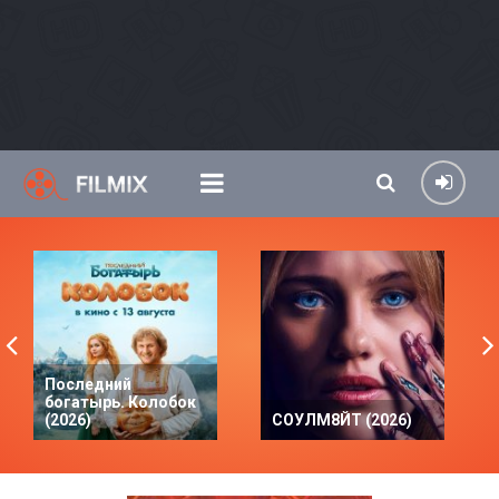
Последний
богатырь. Колобок
(2026)
СОУЛМ8ЙТ (2026)