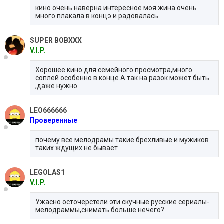
кино очень наверна интересное моя жина очень
много плакала в концэ и радовалась
SUPER BOBXXX
V.I.P.
Хорошее кино для семейного просмотра,много
соплей особенно в конце.А так на разок может быть
,даже нужно.
LEO666666
Проверенные
почему все мелодрамы такие брехливые и мужиков
таких ждущих не бывает
LEGOLAS1
V.I.P.
Ужасно осточерстели эти скучные русские сериалы-
мелодраммы,снимать больше нечего?