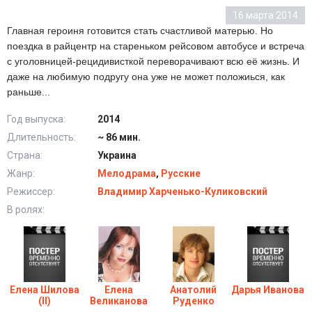
16 марта 2014
Главная героиня готовится стать счастливой матерью. Но
поездка в райцентр на стареньком рейсовом автобусе и встреча
с уголовницей-рецидивисткой переворачивают всю её жизнь. И
даже на любимую подругу она уже не может положиься, как
раньше...
Год выпуска:
2014
Длительность:
~ 86 мин.
Страна:
Украина
Жанр:
Мелодрама
,
Русские
Режиссер:
Владимир Харченько-Куликовский
В ролях:
Елена Шилова
Елена
Анатолий
Дарья Иванова
(II)
Великанова
Руденко