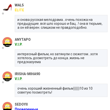
WAL5
ELITE
и снова русская мелодрама...очень похожа на
предыдущие. всё шло хорошо и бац...! она в тюрьме,
а он ей верен. слишком не правдоподобно.
ANYTAPO
V.I.P.
интересный фильм, но затянули с сюжетом...хотя
хотелось досмотреть до конца..жизнь не
предсказуема
IRISHA-MIHA90
V.I.P.
очень хороший жизненный фильм)))))10 из 10
советую посмотреть!
SEDOYII
Проверенные