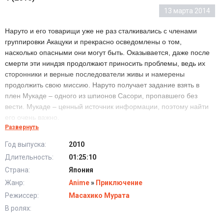
13 марта 2014
Наруто и его товарищи уже не раз сталкивались с членами
группировки Акацуки и прекрасно осведомлены о том,
насколько опасными они могут быть. Оказывается, даже после
смерти эти ниндзя продолжают приносить проблемы, ведь их
сторонники и верные последователи живы и намерены
продолжить свою миссию. Наруто получает задание взять в
плен Мукаде – одного из шпионов Сасори, пропавшего без
вести. Мукаде – ценный источник информации, поэтому найти
его очень важно.
Развернуть
Наруто отправляется в руины, стоящие в долине «Оурен», и
Год выпуска:
2010
там встречается с Мукаде, который преследует особую цель:
Длительность:
01:25:10
его задача – разыскать таинственный источник великой силы,
Страна:
Япония
дремлющей в руинах. Но когда шпион пытается применить силу
против Наруто, случается нечто неожиданное. Мощный поток
Жанр:
Anime
»
Приключение
света, направленный на ниндзя из Конохи, переносит его во
Режиссер:
Масахико Мурата
времени, и Наруто отправляется на 20 лет назад. В прошлом он
В ролях:
переживает удивительную встречу со своим героем –