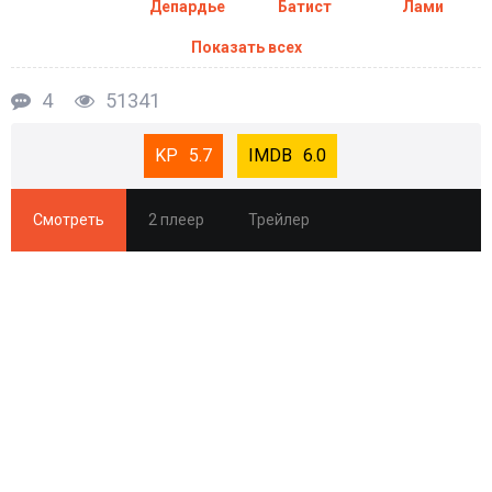
Депардье
Батист
Лами
Показать всех
4
51341
5.7
6.0
Смотреть
2 плеер
Трейлер