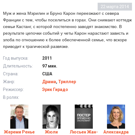
22 марта 2014
Муж и жена Мэрилин и Бруно Карон переезжают с севера
Франции с тем, чтобы поселиться в горах. Они снимают коттедж
семьи Кастанг, с которой постепенно заводят знакомство. В
результате цепочки событий у четы Карон нарастают зависть и
злоба по отношению к более обеспеченной семье, что вскоре
приводит к трагической развязке.
Год выпуска:
2011
Длительность:
97 мин.
Страна:
США
Жанр:
Драма
,
Триллер
Режиссер:
Эрик Гирадо
В ролях:
Жереми Ренье
Жюли
Люсьен Жан-
Александра