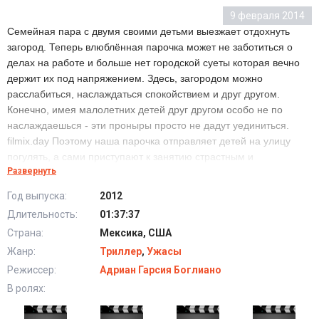
9 февраля 2014
Семейная пара с двумя своими детьми выезжает отдохнуть
загород. Теперь влюблённая парочка может не заботиться о
делах на работе и больше нет городской суеты которая вечно
держит их под напряжением. Здесь, загородом можно
расслабиться, наслаждаться спокойствием и друг другом.
Конечно, имея малолетних детей друг другом особо не по
наслаждаешься - эти проныры просто не дадут уединиться.
filmix.day Поэтому наша парочка отправляет детей на улицу
погулять, а сами приступают к занятию страстным и
Развернуть
безудержным сексом. Стоит сказать, что парочка несколько
увлеклась, и они и не заметили, как весь день пролетел. С
Год выпуска:
2012
одной стороны, в этом нет ничего плохого, смена обстановки,
Длительность:
01:37:37
свежий воздух и беззаботность способствуют длительному
Страна:
Мексика, США
спариванию, однако есть один нюанс: дети уже давно должны
были вернуться домой, но их всё нет.
Жанр:
Триллер
,
Ужасы
Режиссер:
Адриан Гарсия Боглиано
В ролях: