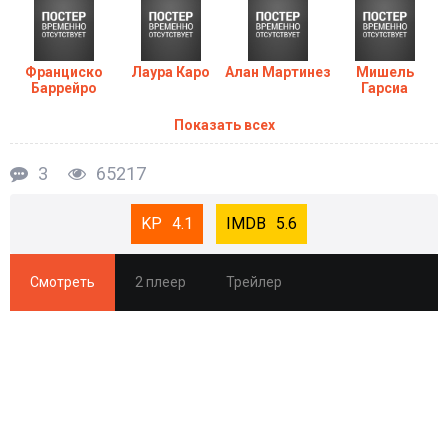
Франциско
Лаура Каро
Алан Мартинез
Мишель
Баррейро
Гарсиа
Показать всех
3
65217
4.1
5.6
Смотреть
2 плеер
Трейлер