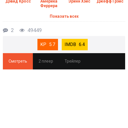
Дэвид Кросс
Америка
Эринн Хэйс
Джефф Грэйс
Феррера
Показать всех
2
49449
5.7
6.4
Смотреть
2 плеер
Трейлер