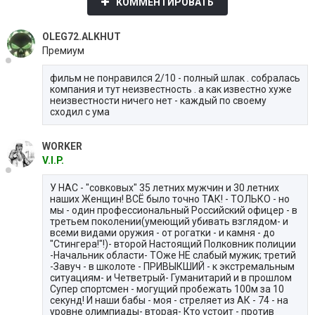
КОММЕНТИРОВАТЬ
OLEG72.ALKHUT
Премиум
фильм не понравился 2/10 - полный шлак . собралась
компания и тут неизвестность . а как известно хуже
неизвестности ничего нет - каждый по своему
сходил с ума
WORKER
V.I.P.
У НАС - "совковых" 35 летних мужчин и 30 летних
наших Женщин! ВСЁ было точно ТАК! - ТОЛЬКО - но
мы - один профессиональный Российский офицер - в
третьем поколении(умеющий убивать взглядом- и
всеми видами оружия - от рогатки - и камня - до
"Стингера!"!)- второй Настоящий Полковник полиции
-Начальник области- ТОже НЕ слабый мужик; третий
-Завуч - в школоте - ПРИВЫКШИЙ - к экстремальным
ситуациям- и Четветрый- Гуманитарий и в прошлом
Супер спортсмен - могущий пробежать 100м за 10
секунд! И наши бабы - моя - стреляет из АК - 74 - на
уровне олимпиады- вторая- Кто устоит - против