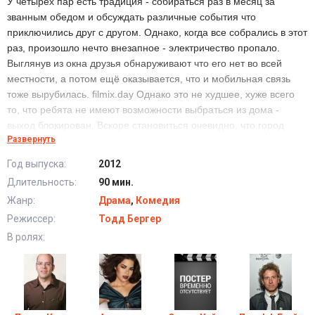
У четырёх пар есть традиция - собираться раз в месяц за
званным обедом и обсуждать различные события что
приключились друг с другом. Однако, когда все собрались в этот
раз, произошло нечто внезапное - электричество пропало.
Выглянув из окна друзья обнаруживают что его нет во всей
местности, а потом ещё оказывается, что и мобильная связь
тоже вырубилась. filmix.day Однако это не худшее, хуже всего
то, что ребята не имеют возможности выбраться из дома -
выход блокирован. Вскоре становиться очевидно, что город
Развернуть
подвергся атаке неизвестного противника. Наши герои
чувствуют себя загнанными в угол, крысами в ловушке, никто не
Год выпуска:
2012
знает, что делать и как выкрутиться из столь печальной
Длительность:
90 мин.
ситуации… люди постепенно сходят с ума.
Жанр:
Драма
,
Комедия
Режиссер:
Тодд Бергер
В ролях: