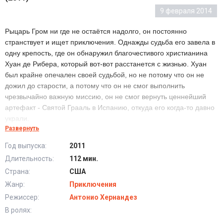
9 февраля 2014
Рыцарь Гром ни где не остаётся надолго, он постоянно
странствует и ищет приключения. Однажды судьба его завела в
одну крепость, где он обнаружил благочестивого христианина
Хуан де Рибера, который вот-вот расстанется с жизнью. Хуан
был крайне опечален своей судьбой, но не потому что он не
дожил до старости, а потому что он не смог выполнить
чрезвычайно важную миссию, он не смог вернуть ценнейший
артефакт - Святой Грааль в Испанию, откуда его когда-то давно
украли.
Развернуть
Конечно, Гром не может оставаться безразличным к такой
ситуации, и он обещает умирающему Хуану что выполнит
Год выпуска:
2011
вместо него поручение. filmix.day Однако наш герой пойдёт в
Длительность:
112 мин.
путь не сам, ему будут помогать верные друзья - Криспин и
Страна:
США
Голиф, а ещё Сигрид, что является принцессой викингов.
Жанр:
Приключения
Режиссер:
Антонио Хернандез
В ролях: