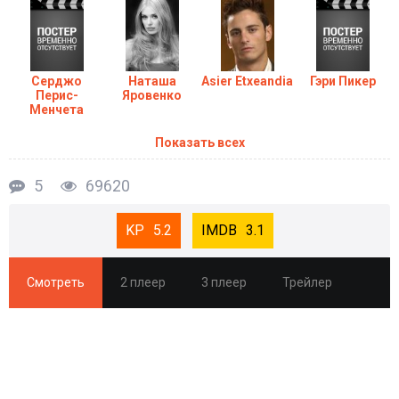
Серджо
Наташа
Asier Etxeandia
Гэри Пикер
Перис-
Яровенко
Менчета
Показать всех
5
69620
5.2
3.1
Смотреть
2 плеер
3 плеер
Трейлер