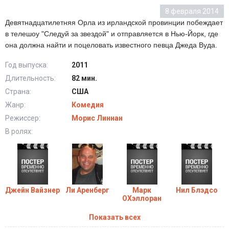
8 февраля 2014
Девятнадцатилетняя Орла из ирландской провинции побеждает
в телешоу "Следуй за звездой" и отправляется в Нью-Йорк, где
она должна найти и поцеловать известного певца Джеда Вуда.
Год выпуска:
2011
Длительность:
82 мин.
Страна:
США
Жанр:
Комедия
Режиссер:
Морис Линнан
В ролях:
Джейн Вайзнер
Ли Аренберг
Марк
Нил Блэдсо
ОХэллоран
Показать всех