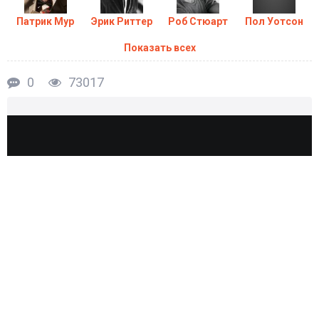
Патрик Мур
Эрик Риттер
Роб Стюарт
Пол Уотсон
Показать всех
0
73017