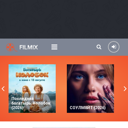
Последний
богатырь. Колобок
(2026)
СОУЛМ8ЙТ (2026)