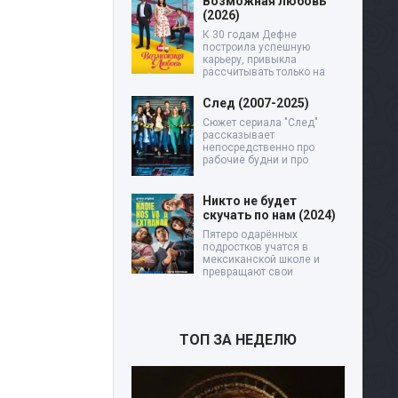
Возможная любовь
(2026)
К 30 годам Дефне
построила успешную
карьеру, привыкла
рассчитывать только на
След (2007-2025)
Сюжет сериала "След"
рассказывает
непосредственно про
рабочие будни и про
Никто не будет
скучать по нам (2024)
Пятеро одарённых
подростков учатся в
мексиканской школе и
превращают свои
ТОП ЗА НЕДЕЛЮ