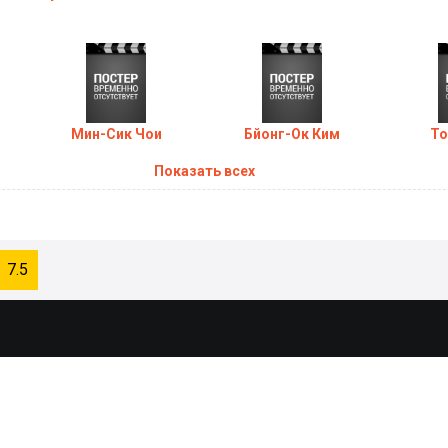
Мин-Сик Чои
Бйонг-Ок Ким
То
Показать всех
7.5