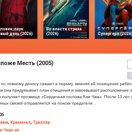
ловек-паук:
Во власти страха
вый день (2026)
(2026)
Супергерл (2026
споже Месть (2005)
 по ложному доносу сажают в тюрьму, вменяя ей похищение ребёнк
нии она придумывает план отмщения и завоевывает расположение 
то получает прозвище «Сердечная госпожа Кэм Чжа». После 13 лет 
ых связей отправляется на поиски предателя...
05
рама
,
Криминал
,
Триллер
к Чхан-ук