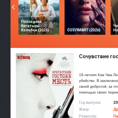
Последний
богатырь.
Че
Колобок (2026)
СОУЛМ8ЙТ (2026)
Но
Сочувствие го
19-летняя Кэм Чжа Ли
убийство. В заключе
своей добротой, за ч
помощью своих тюремн
Год выпуска:
20
Жанр:
Д
Режиссер:
Па