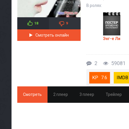
В ролях:
18
9
Смотреть онлайн
Энг-е Ли
2
59081
7.6
Смотреть
2 плеер
3 плеер
Трейлер