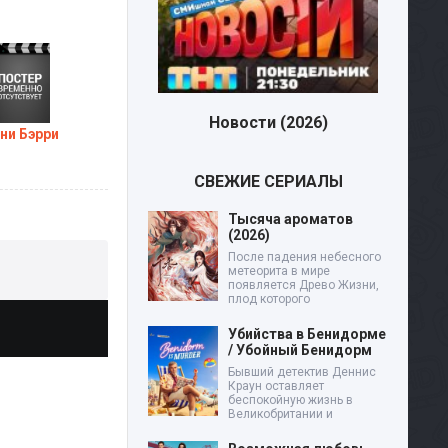
Новости (2026)
ни Бэрри
СВЕЖИЕ СЕРИАЛЫ
Тысяча ароматов
(2026)
После падения небесного
метеорита в мире
появляется Древо Жизни,
плод которого
Убийства в Бенидорме
/ Убойный Бенидорм
Бывший детектив Деннис
Краун оставляет
беспокойную жизнь в
Великобритании и