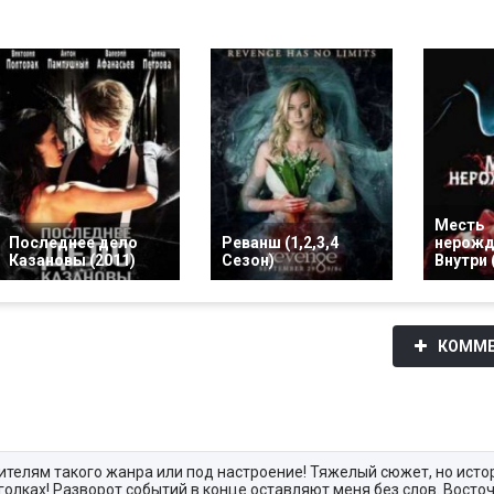
Месть
Последнее дело
Реванш (1,2,3,4
нерожд
Казановы (2011)
Сезон)
Внутри 
КОММЕ
телям такого жанра или под настроение! Тяжелый сюжет, но исто
голках! Разворот событий в конце оставляют меня без слов. Восто