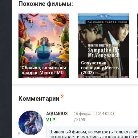
Похожие фильмы:
Сочувствие
Облачно, возможны
господину Месть
осадки: Месть ГМО
(2002)
2
Комментарии
AQUARIUS
16 февраля 2014 01:03
V.I.P.
195
Шикарный фильм, но смотреть только люби
захватывает и смотришь до конца как на и