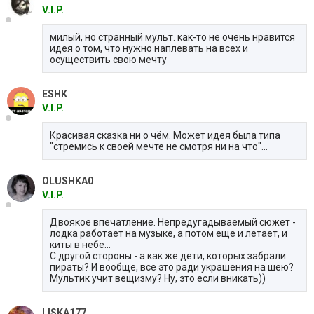
V.I.P.
милый, но странный мульт. как-то не очень нравится
идея о том, что нужно наплевать на всех и
осуществить свою мечту
ESHK
V.I.P.
Красивая сказка ни о чём. Может идея была типа
"стремись к своей мечте не смотря ни на что"...
OLUSHKA0
V.I.P.
Двоякое впечатление. Непредугадываемый сюжет -
лодка работает на музыке, а потом еще и летает, и
киты в небе...
С другой стороны - а как же дети, которых забрали
пираты? И вообще, все это ради украшения на шею?
Мультик учит вещизму? Ну, это если вникать))
LISKA177