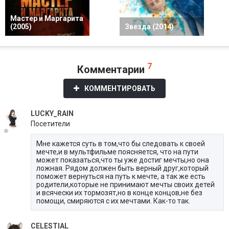
Мастер и Маргарита
(2005)
Звезда (2014)
7
Комментарии
КОММЕНТИРОВАТЬ
LUCKY_RAIN
Посетители
Мне кажется суть в том,что бы следовать к своей
мечте,и в мультфильме поясняется, что на пути
может показаться,что ты уже достиг мечты,но она
ложная. Рядом должен быть верный друг,который
поможет вернуться на путь к мечте, а так же есть
родители,которые не принимают мечты своих детей
и всячески их тормозят,но в конце концов,не без
помощи, смиряются с их мечтами. Как-то так.
CELESTIAL