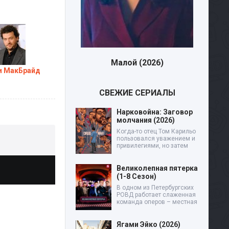
Малой (2026)
Дев
и МакБрайд
СВЕЖИЕ СЕРИАЛЫ
Нарковойна: Заговор
молчания (2026)
Когда-то отец Том Карильо
пользовался уважением и
привилегиями, но затем
Великолепная пятерка
(1-8 Сезон)
В одном из Петербургских
РОВД работает слаженная
команда оперов – местная
Ягами Эйко (2026)