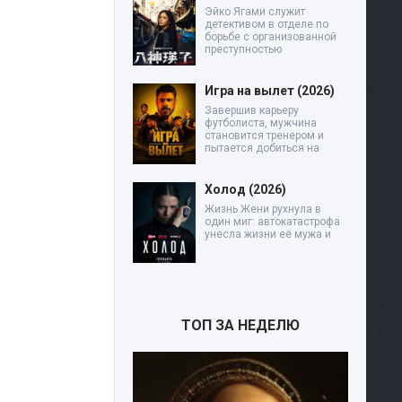
Эйко Ягами служит
детективом в отделе по
борьбе с организованной
преступностью
Игра на вылет (2026)
Завершив карьеру
футболиста, мужчина
становится тренером и
пытается добиться на
Холод (2026)
Жизнь Жени рухнула в
один миг: автокатастрофа
унесла жизни её мужа и
ТОП ЗА НЕДЕЛЮ