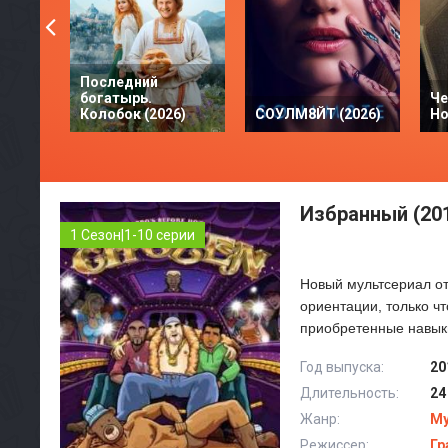
Последний
богатырь.
Че
Колобок (2026)
СОУЛМ8ЙТ (2026)
Но
Избранный (20
1 Сезон|1-10 серии
Новый мультсериал от
ориентации, только ч
приобретенные навыки
Год выпуска:
20
Длительность:
24
Жанр:
М
Режиссер:
Гр