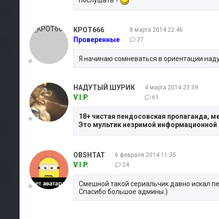
KPOT666
8 марта 2014 22:46
Проверенные
27
Я начинаю сомневаться в ориентации наду
НАДУТЫЙ ШУРИК
4 марта 2014 23:39
V.I.P.
61
18+ чистая пендосовская пропаганда, 
Это мультик незримой информационной
OBSHTAT
6 февраля 2014 11:35
V.I.P.
24
Смешной такой сериальчик давно искал пе
Спасибо большое админы.)