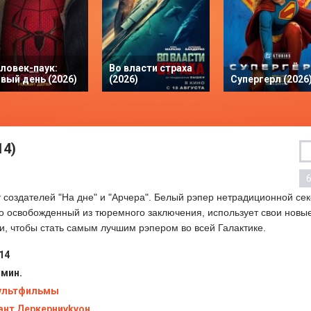
ловек-паук:
Во власти страха
вый день (2026)
(2026)
Супергерл (2026
14)
 создателей "На дне" и "Арчера". Белый рэпер нетрадиционной се
то освобожденный из тюремного заключения, использует свои новы
, чтобы стать самым лучшим рэпером во всей Галактике.
14
 мин.
ультфильмы
ант Деркерниvkvон