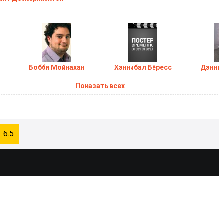
Бобби Мойнахан
Хэннибал Бёресс
Дэнн
Показать всех
6.5