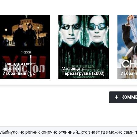
Тринадцатый
апостол -
Матрица 2:
Избранный (1,2
Перезагрузка (2003)
Избранн
КОММЕ
ыбнуло, но репчик конечно отличный...кто знает где можно сами 