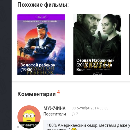
Похожие фильмы:
Сериал Избранный
Золотой ребенок
(2013) 1,2,3 Сезон
(1986)
Все
4
Комментарии
МУЖЧИНА
30 октября 2014 03:08
Посетители
7
100% Американский юмор, местами даже ул
послушать ?