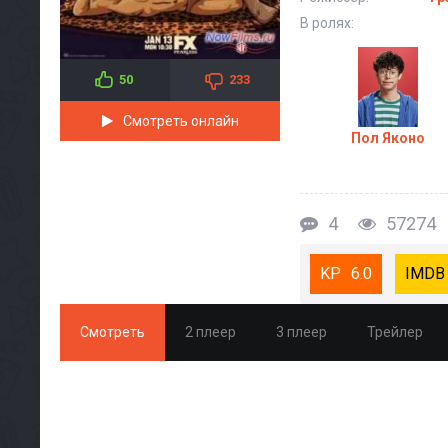
В ролях:
50
233
Смотреть онлайн
Пол Яконо
4
57274
6.0
Смотреть
2 плеер
3 плеер
Трейлер