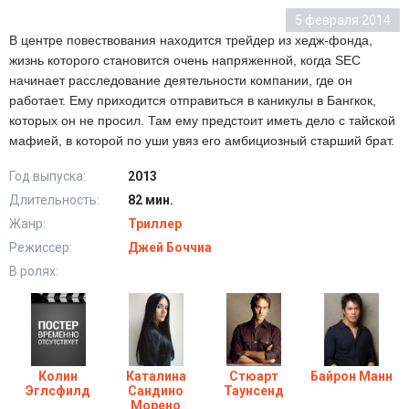
5 февраля 2014
В центре повествования находится трейдер из хедж-фонда,
жизнь которого становится очень напряженной, когда SEC
начинает расследование деятельности компании, где он
работает. Ему приходится отправиться в каникулы в Бангкок,
которых он не просил. Там ему предстоит иметь дело с тайской
мафией, в которой по уши увяз его амбициозный старший брат.
Год выпуска:
2013
Длительность:
82 мин.
Жанр:
Триллер
Режиссер:
Джей Боччиа
В ролях:
Колин
Каталина
Стюарт
Байрон Манн
Эглсфилд
Сандино
Таунсенд
Морено