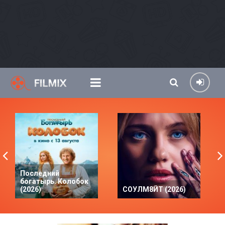
Последний
богатырь. Колобок
(2026)
СОУЛМ8ЙТ (2026)