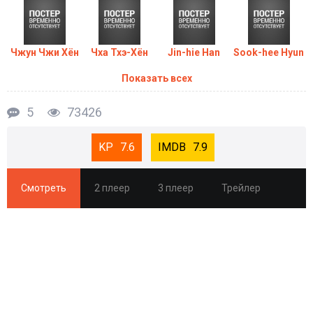
что мы снова найдем друг друга…
Чжун Чжи Хён
Чха Тхэ-Хён
Jin-hie Han
Sook-hee Hyun
Показать всех
5
73426
7.6
7.9
Смотреть
2 плеер
3 плеер
Трейлер