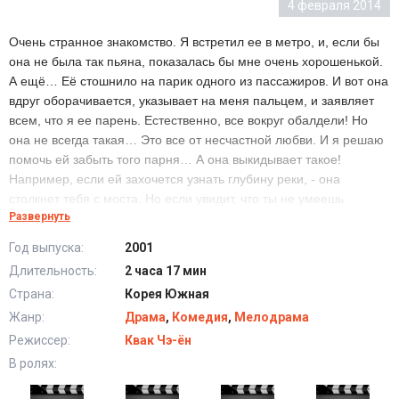
4 февраля 2014
Очень странное знакомство. Я встретил ее в метро, и, если бы
она не была так пьяна, показалась бы мне очень хорошенькой.
А ещё… Её стошнило на парик одного из пассажиров. И вот она
вдруг оборачивается, указывает на меня пальцем, и заявляет
всем, что я ее парень. Естественно, все вокруг обалдели! Но
она не всегда такая… Это все от несчастной любви. И я решаю
помочь ей забыть того парня… А она выкидывает такое!
Например, если ей захочется узнать глубину реки, - она
столкнет тебя с моста. Но если увидит, что ты не умеешь
Развернуть
плавать, тут же бросится тебя спасать. И не вздумай забыть,
когда у нее день рождения!
Год выпуска:
2001
В один прекрасный момент она может тебя убить. Но если
Длительность:
2 часа 17 мин
вдруг ты окажешься в заложниках, она за тебя жизнь отдаст. В
Страна:
Корея Южная
последнее время она часто смеется. Это и делает меня
счастливее всех на свете. Но в этот самый момент приходит
Жанр:
Драма
,
Комедия
,
Мелодрама
время расставания. Мы поместили все наши искренние чувства
Режиссер:
Квак Чэ-ён
в машине времени и решили встретиться снова спустя 2 года и
В ролях:
посмотреть, что с нами станет. Все это время я буду стараться
стать еще лучше, буду работать над собой, потому что знаю,