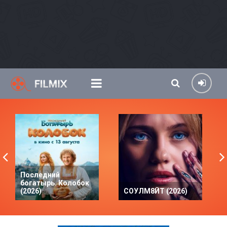
Последний
богатырь. Колобок
(2026)
СОУЛМ8ЙТ (2026)