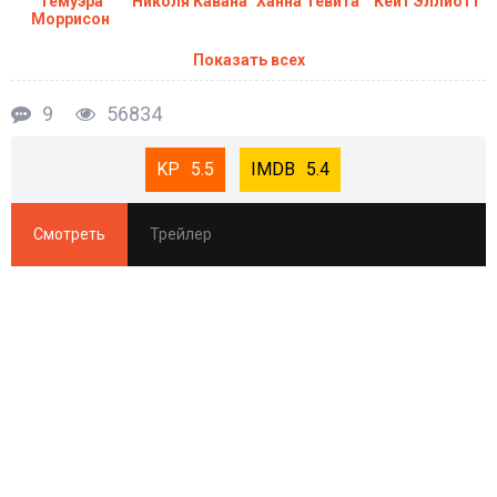
Темуэра
Николя Кавана
Ханна Тевита
Кейт Эллиотт
Моррисон
Показать всех
9
56834
5.5
5.4
Смотреть
Трейлер