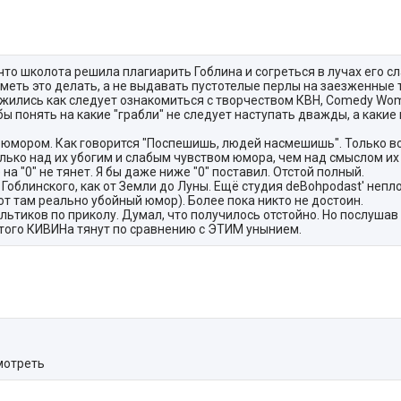
то школота решила плагиарить Гоблина и согреться в лучах его сл
меть это делать, а не выдавать пустотелые перлы на заезженные 
ужились как следует ознакомиться с творчеством КВН, Comedy Wo
бы понять на какие "грабли" не следует наступать дважды, а какие
 юмором. Как говорится "Поспешишь, людей насмешишь". Только 
олько над их убогим и слабым чувством юмора, чем над смыслом их
 "0" не тянет. Я бы даже ниже "0" поставил. Отстой полный.
 Гоблинского, как от Земли до Луны. Ещё студия deBohpodast' неп
т там реально убойный юмор). Более пока никто не достоин.
льтиков по приколу. Думал, что получилось отстойно. Но послуша
отого КИВИНа тянут по сравнению с ЭТИМ унынием.
мотреть