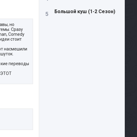
Большой куш (1-2 Сезон)
авы, но
темы. Сразу
man, Comedy
 идеи стоит
вот насмешили
 шуток.
лохие переводы
в ЭТОТ