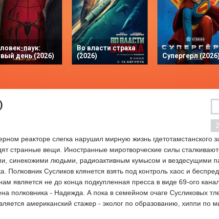
ловек-паук:
Во власти страха
вый день (2026)
(2026)
Супергерл (2026
)
дерном реакторе слегка нарушил мирную жизнь гдетотамстанского з
дят странные вещи. Иностранные миротворческие силы сталкивают
и, синекожими людьми, радиоактивным кумысом и вездесущими п
ка. Полковник Сусликов клянется взять под контроль хаос и беспре
нам является не до конца подкупленная пресса в виде 69-ого кана
ена полковника - Надежда. А пока в семейном очаге Сусликовых тл
является американский стажер - эколог по образованию, хиппи по 