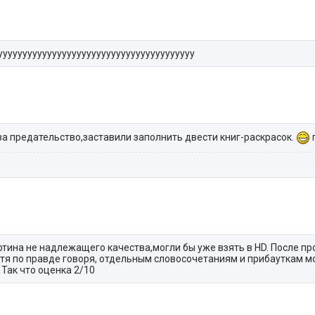
уууууууууууууууууууууууууууууууууууууууу
а предательство,заставили заполнить двести книг-раскрасок.
ртина не надлежащего качества,могли бы уже взять в HD. После п
отя по правде говоря, отдельным словосочетаниям и прибауткам м
Так что оценка 2/10