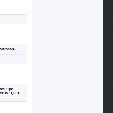
пацталом
росмотра
ожно отдать