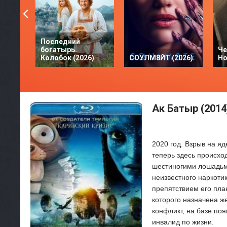
Последний
богатырь.
Че
Колобок (2026)
СОУЛМ8ЙТ (2026)
Но
Ак Батыр (2014
2020 год. Взрыв на я
теперь здесь происхо
шестиногими лошадьм
неизвестного наркоти
препятствием его пла
которого назначена ж
конфликт, на базе по
инвалид по жизни.