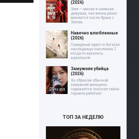
(2026)
Эми — милая и наивная
девушка, чья жизнь резко
меняется после брака с
Зиком,
Навечно влюбленные
(2026)
Гламурный юрист и богатая
наследница поколения Z
когда-то казались
идеальной
Замужняя убийца
(2026)
За образом обычной
замужней женщины
скрывается опасная тайна:
героиня работает
ТОП ЗА НЕДЕЛЮ