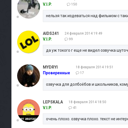
V.I.P.
150
нельзя так издеваться над фильмом с так
AIDS241
24 февраля 2014 19:49
V.I.P.
99
да уж токого г еще не видел озвучка шуто
MYDRYI
18 февраля 2014 19:51
Проверенные
17
озвучка для долбоёбов и школьников, кому п
LEPSKALA
18 февраля 2014 18:50
V.I.P.
41
очень плохо. озвучка плохо. текст не инте