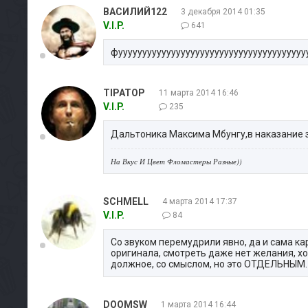
ВАСИЛИЙ122
3 декабря 2014 01:35
V.I.P.
641
фууууууууууууууууууууууууууууууууууууууу
TIPATOP
11 марта 2014 16:46
V.I.P.
235
Дальтоника Максима Мбунгу,в наказание з
На Вкус И Цвет Фломастеры Разные))
SCHMELL
4 марта 2014 17:37
V.I.P.
84
Со звуком перемудрили явно, да и сама ка
оригинала, смотреть даже нет желания, х
должное, со смыслом, но это ОТДЕЛЬНЫМ. 
DOOMSW
1 марта 2014 16:44