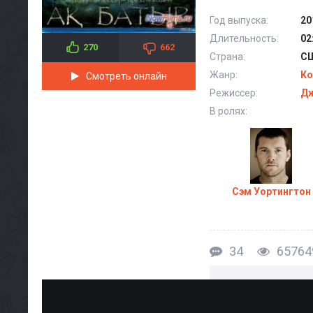
Год выпуска:
20
Длительность:
02
270
662
Страна:
С
Жанр:
Ко
Смотреть онлайн
Режиссер:
Дж
В ролях:
Сэм Уортингтон
34
65764