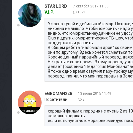
STAR LORD
7 октября 2017 11:35
V.I.P.
1021
Ужасно тупой и дебильный юмор. Похоже, ч
нихрена не вышло. Чтобы юморить - надо у
видно, что юмористы-неудачники не удос
Club и других юмористических ТВ-шоу, что
поддержать и развить.
В общем ребята "наломали дров" со своим
они по другому. Здесь хочется смеяться т
Короче данный пародийный перевод даже на
Не тратьте своё время. Этому переводу до
делает (особенно "Педагогия Монблана" во
Я тоже одно время озвучил пару-тройку му
перевод, понял, что мои переводы на Зол
EGROMAN228
13 июля 2015 11:49
Посетители
3
хороший фильм а породия не очень 2 из 10
но можно поржать
если есть чувство юмора рекомендую пос