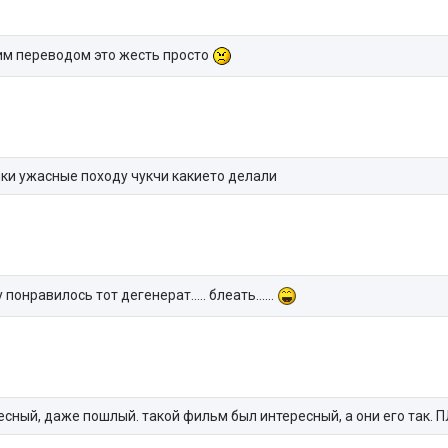
им переводом это жесть просто
чки ужасные походу чукчи какието делали
онравилось тот дегенерат..... блеать......
ресный, даже пошлый. такой фильм был интересный, а они его так. 