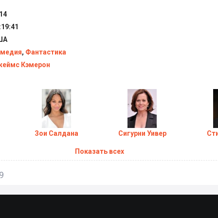
14
:19:41
ША
медия
,
Фантастика
еймс Кэмерон
Зои Салдана
Сигурни Уивер
Ст
Показать всех
9