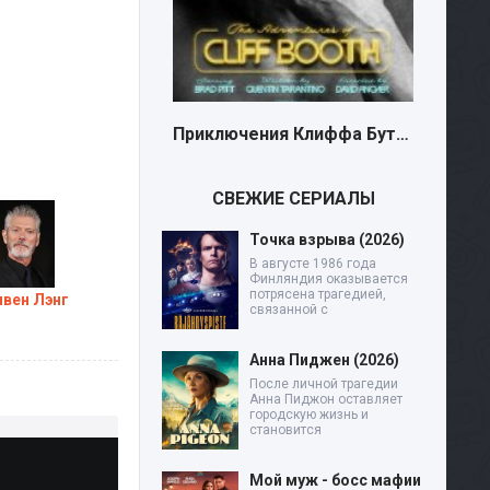
Приключения Клиффа Бута (2026)
СВЕЖИЕ СЕРИАЛЫ
Точка взрыва (2026)
В августе 1986 года
Финляндия оказывается
потрясена трагедией,
ивен Лэнг
связанной с
Анна Пиджен (2026)
После личной трагедии
Анна Пиджон оставляет
городскую жизнь и
становится
Мой муж - босс мафии