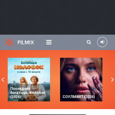
Последний
богатырь. Колобок
(2026)
СОУЛМ8ЙТ (2026)