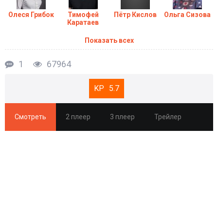
Олеся Грибок
Тимофей
Пётр Кислов
Ольга Сизова
Каратаев
Показать всех
1
67964
5.7
Смотреть
2 плеер
3 плеер
Трейлер