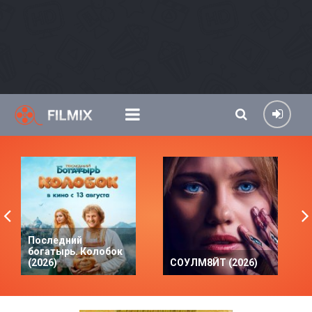
Последний
богатырь. Колобок
(2026)
СОУЛМ8ЙТ (2026)