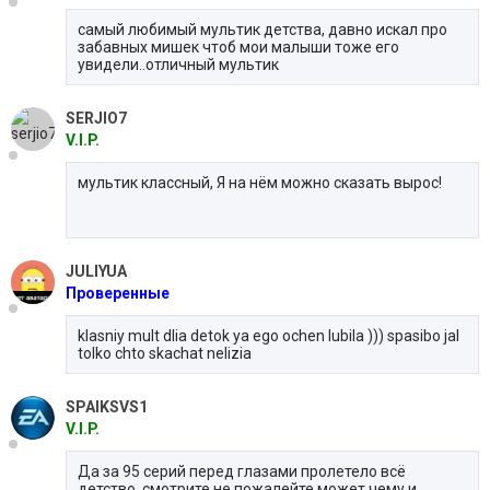
самый любимый мультик детства, давно искал про
забавных мишек чтоб мои малыши тоже его
увидели..отличный мультик
SERJIO7
V.I.P.
мультик классный, Я на нём можно сказать вырос!
JULIYUA
Проверенные
klasniy mult dlia detok ya ego ochen lubila ))) spasibo jal
tolko chto skachat nelizia
SPAIKSVS1
V.I.P.
Да за 95 серий перед глазами пролетело всё
детство, смотрите не пожалейте,может чему и