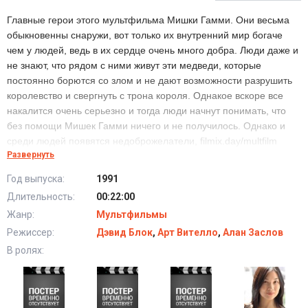
Главные герои этого мультфильма Мишки Гамми. Они весьма
обыкновенны снаружи, вот только их внутренний мир богаче
чем у людей, ведь в их сердце очень много добра. Люди даже и
не знают, что рядом с ними живут эти медведи, которые
постоянно борются со злом и не дают возможности разрушить
королевство и свергнуть с трона короля. Однакое вскоре все
накалится очень серьезно и тогда люди начнут понимать, что
без помощи Мишек Гамми ничего и не получилось. Однако и
среди людей появятся недоброжелатели, filmix.day/multfilm
Развернуть
которые захотят остановить Мишек Гамми и позволить злым
силам овладеть королевством и встать на престол. Кроме злых
Год выпуска:
1991
людей есть и добрые, которые захотят Мишам Гамми и
Длительность:
00:22:00
попытаться вместе преодолеть трудности, которые подкидывает
Жанр:
Мультфильмы
злой граф Игторн. Кроме того, чтобы вести постоянные войны с
нечистой силой, они постоянно попадают в очень интересные и
Режиссер:
Дэвид Блок
,
Арт Вителло
,
Алан Заслов
весьма смешные приключения, которые понравятся как и
В ролях:
маленьким, так и взрослым зрителям. Мишки Гамми отправят
вас в удивительный мир добра и очередной раз докажут
абсолютно всем, что добро всегда побеждает зло и нет даже в
этом сомнений, если всегда быть вместе и стоять друг за друга