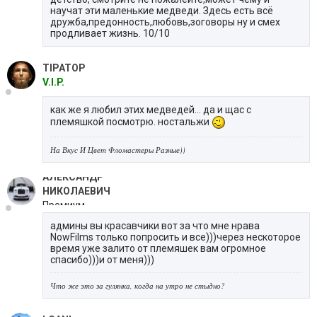
научат эти маленькие медведи. Здесь есть всё
дружба,предонность,любовь,зоговоры ну и смех
продливает жизнь. 10/10
TIPATOP
V.I.P.
как же я любил этих медведей... да и щас с
племяшкой посмотрю. ностальжи
На Вкус И Цвет Фломастеры Разные))
АЛЕКСАНДР
НИКОЛАЕВИЧ
Премиум
админы вы красавчики вот за что мне нрава
NowFilms только попросить и все)))через нескоторое
время уже залито от племяшек вам огромное
спасибо)))и от меня)))
Что же это за гулянка, когда на утро не стыдно?