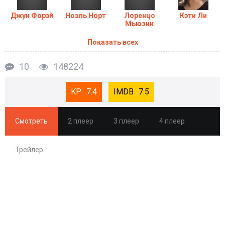
горой.
Джун Форэй
Ноэль Норт
Лоренцо
Кэти Ли
Мьюзик
Показать всех
10
148224
7.4
7.5
Смотреть
2 плеер
3 плеер
4 плеер
Трейлер