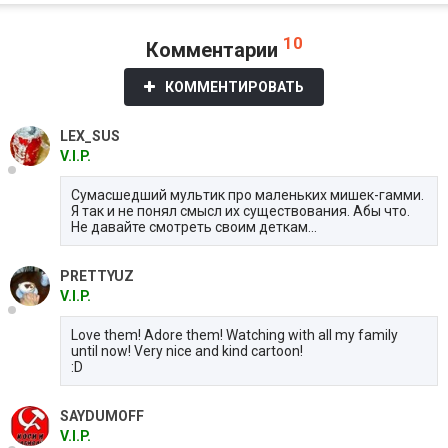
10
Комментарии
КОММЕНТИРОВАТЬ
LEX_SUS
V.I.P.
Сумасшедший мультик про маленьких мишек-гамми.
Я так и не понял смысл их существования. Абы что.
Не давайте смотреть своим деткам...
PRETTYUZ
V.I.P.
Love them! Adore them! Watching with all my family
until now! Very nice and kind cartoon!
:D
SAYDUMOFF
V.I.P.