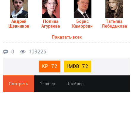
Андрей
Полина
Борис
Татьяна
Щенников
Агуреева
Каморзин
Лебедькова
Показать всех
0
109226
7.2
7.2
Смотреть
2 плеер
Трейлер