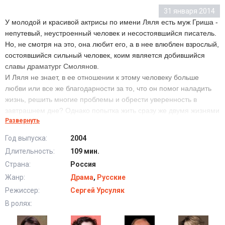
31 января 2014
У молодой и красивой актрисы по имени Ляля есть муж Гриша -
непутевый, неустроенный человек и несостоявшийся писатель.
Но, не смотря на это, она любит его, а в нее влюблен взрослый,
состоявшийся сильный человек, коим является добившийся
славы драматург Смолянов.
И Ляля не знает, в ее отношении к этому человеку больше
любви или все же благодарности за то, что он помог наладить
жизнь, решить многие проблемы и обрести уверенность в
завтрашнем дне? Однако попытка жить сразу же двумя жизнями
Развернуть
приводит к краху всех участников этого любовного
треугольника…
Год выпуска:
2004
Длительность:
109 мин.
Страна:
Россия
Жанр:
Драма
,
Русские
Режиссер:
Сергей Урсуляк
В ролях: