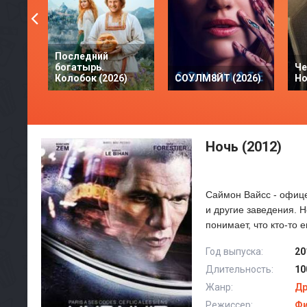
Последний
богатырь.
Че
Колобок (2026)
СОУЛМ8ЙТ (2026)
Но
Ночь (2012)
Саймон Вайсс - офице
и другие заведения. 
понимает, что кто-то е
Год выпуска:
20
Длительность:
10
Жанр:
Д
Режиссер:
Фи