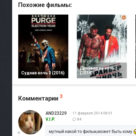
Похожие фильмы:
Драйвер на ночь
Судная ночь 3 (2016)
(2014)
3
Комментарии
AND23229
11 февраля 2014 08:01
V.I.P.
84
мутный какой то фильм,может быть кому