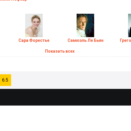
Сара Форестье
Самюэль Ле Бьян
Грег
Показать всех
6.5