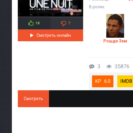
В ролях:
18
7
Смотреть онлайн
Рошди Зем
3
35876
6.0
Смотреть