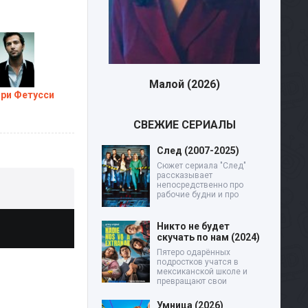
Малой (2026)
Дев
ори Фетусси
СВЕЖИЕ СЕРИАЛЫ
След (2007-2025)
Сюжет сериала "След"
рассказывает
непосредственно про
рабочие будни и про
Никто не будет
скучать по нам (2024)
Пятеро одарённых
подростков учатся в
мексиканской школе и
превращают свои
Умница (2026)