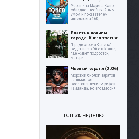
Уборщица Марина Капов
обладает необычайным
умом и показателем
интеллекта 160,
Власть в ночном
городе. Книга третья:
"Предыстория Кэнена"
ведет нас в 90-е в Квинс,
где живет подросток,
матери
Черный коралл (2026)
Морской биолог Наратон
занимается
восстановлением рифов
Таиланда, но его миссия
ТОП ЗА НЕДЕЛЮ