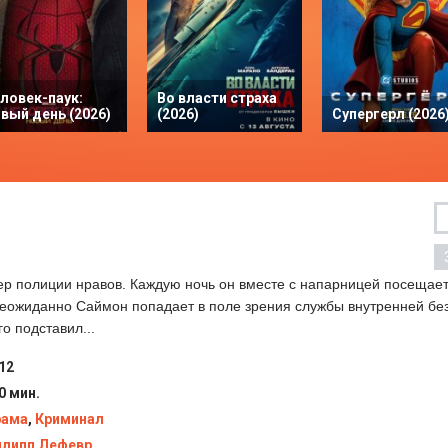
ловек-паук:
Во власти страха
вый день (2026)
(2026)
Супергерл (2026
р полиции нравов. Каждую ночь он вместе с напарницей посещае
Неожиданно Саймон попадает в поле зрения службы внутренней бе
го подставил...
12
0 мин.
рама
,
Криминал
липп Лефевр