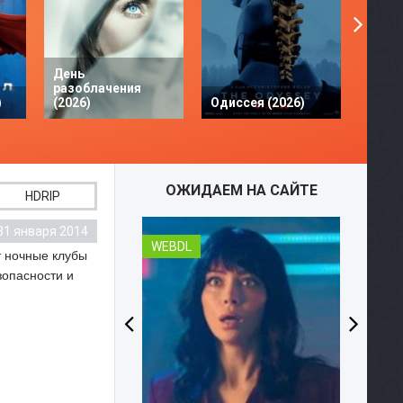
День
разоблачения
Твое 
)
(2026)
Одиссея (2026)
разби
ОЖИДАЕМ НА САЙТЕ
HDRIP
31 января 2014
WEBDL
т ночные клубы
зопасности и