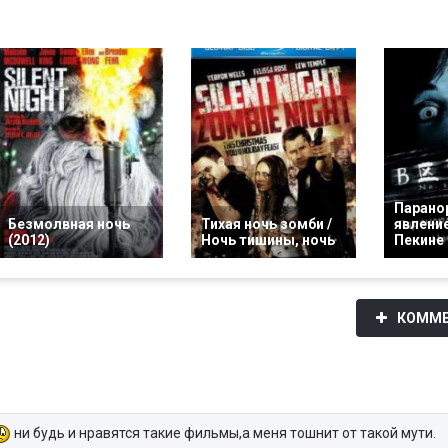
Парано
Безмолвная ночь
Тихая ночь зомби /
явление
(2012)
Ночь тишины, ночь
Пекине
КОММЕ
ни будь и нравятся такие фильмы,а меня тошнит от такой мути.