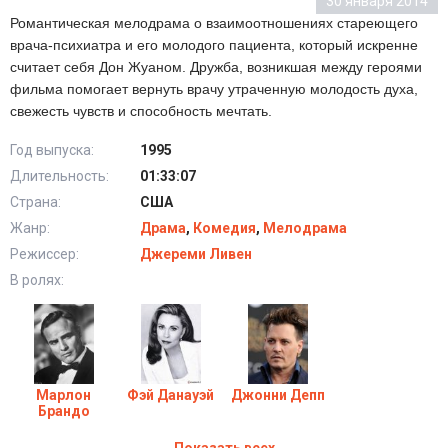
30 января 2014
Романтическая мелодрама о взаимоотношениях стареющего
врача-психиатра и его молодого пациента, который искренне
считает себя Дон Жуаном. Дружба, возникшая между героями
фильма помогает вернуть врачу утраченную молодость духа,
свежесть чувств и способность мечтать.
Год выпуска:
1995
Длительность:
01:33:07
Страна:
США
Жанр:
Драма
,
Комедия
,
Мелодрама
Режиссер:
Джереми Ливен
В ролях:
Марлон
Фэй Данауэй
Джонни Депп
Брандо
Показать всех