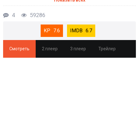
4
59286
7.6
6.7
Смотреть
2 плеер
3 плеер
Трейлер