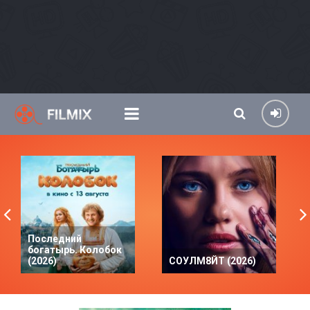
Последний
богатырь. Колобок
(2026)
СОУЛМ8ЙТ (2026)