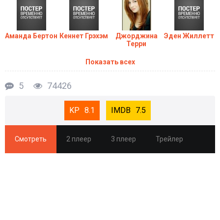
Аманда Бертон
Кеннет Грэхэм
Джорджина
Эден Жиллетт
Терри
Показать всех
5
74426
8.1
7.5
Смотреть
2 плеер
3 плеер
Трейлер