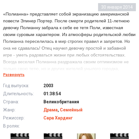
30 января 2014
«Полианна» представляет собой экранизацию американской
повести Элинер Портер. После смерти родителей 11-летнюю
девочку Полианну забрала к себе ее тетя Поли, известная
своим суровым характером. Из атмосферы родительской любви
Полианна переселилась в мир строгих правил и запретов. Но
она не сдавалась! Отец научил девочку простой и забавной
игре - уметь радоваться жизни при любых обстоятельствах.
Всегда веселая Полианна раздражала своим оптимизмом не
только свою тетю, но и других жителей унылого городка,
Развернуть
которые считали, что им нечему радоваться. Вскоре все они
познакомились с необычной игрой Полианны и их жизнь стала
Год выпуска:
2003
меняться! Но однажды с Полианной случилось несчастье,
Длительность:
01:38:54
казалось не оставляющее надежды на лучшее... Сможет ли она
Страна:
Великобритания
преодолеть навалившуюся беду и сохранить радость в своем
сердце?
Жанр:
Драма
,
Семейный
Режиссер:
Сара Хардинг
В ролях: