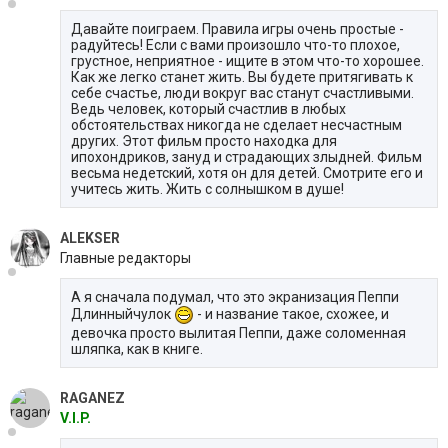
Давайте поиграем. Правила игры очень простые -
радуйтесь! Если с вами произошло что-то плохое,
грустное, неприятное - ищите в этом что-то хорошее.
Как же легко станет жить. Вы будете притягивать к
себе счастье, люди вокруг вас станут счастливыми.
Ведь человек, который счастлив в любых
обстоятельствах никогда не сделает несчастным
других. Этот фильм просто находка для
ипохондриков, зануд и страдающих злыдней. Фильм
весьма недетский, хотя он для детей. Смотрите его и
учитесь жить. Жить с солнышком в душе!
ALEKSER
Главные редакторы
А я сначала подумал, что это экранизация Пеппи
Длинныйчулок
- и название такое, схожее, и
девочка просто вылитая Пеппи, даже соломенная
шляпка, как в книге.
RAGANEZ
V.I.P.