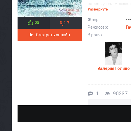
парень узнал множест
Развернуть
Премьера кинофильма
Жанр:
---
23
7
Режиссер:
Га
В ролях:
Смотреть онлайн
Валерия Голино
1
90237