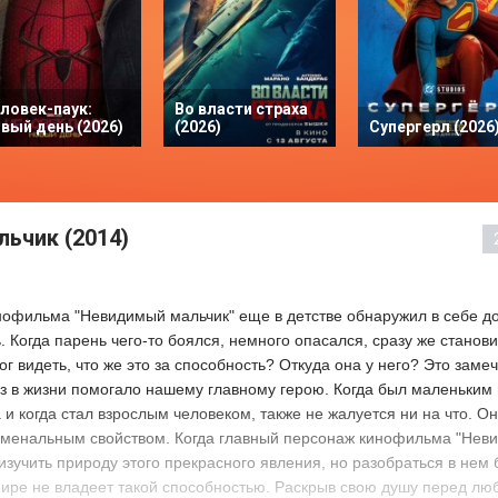
ловек-паук:
Во власти страха
вый день (2026)
(2026)
Супергерл (2026
ьчик (2014)
офильма "Невидимый мальчик" еще в детстве обнаружил в себе д
. Когда парень чего-то боялся, немного опасался, сразу же стано
г видеть, что же это за способность? Откуда она у него? Это заме
аз в жизни помогало нашему главному герою. Когда был маленьким 
 и когда стал взрослым человеком, также не жалуется ни на что. Он
оменальным свойством. Когда главный персонаж кинофильма "Нев
изучить природу этого прекрасного явления, но разобраться в нем 
мире не владеет такой способностью. Раскрыв свою душу перед л