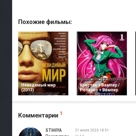
Похожие фильмы:
Невидимый мир
Крестик + Вампир /
(2013)
Розарио + Вампир
1
Комментарии
STIHIYA
21 июля 2023 18:51