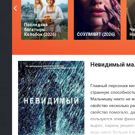
Последний
богатырь.
Че
Колобок (2026)
СОУЛМ8ЙТ (2026)
Но
Невидимый мал
Главный персонаж кин
странную способность
Мальчишку никто не мо
свойство несколько р
свойство помогало, да
пользуется этим фен
вырос, парень решил 
ведь никто больше в 