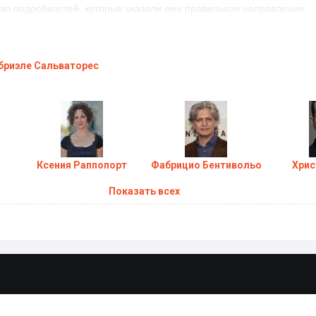
во подробностей, которые указали ему правильное направление.
 "
Невидимый мальчик
" состоится
в 2014 году!
бриэле Сальваторес
Ксения Раппопорт
Фабрицио Бентивольо
Хрис
Показать всех