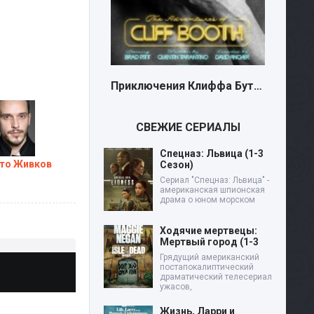
Приключения Клиффа Бута (2026)
СВЕЖИЕ СЕРИАЛЫ
Спецназ: Львица (1-3
то Живков
Сезон)
Сериал "Спецназ: Львица" -
американская шпионская
драма о юном морском
Ходячие мертвецы:
Мертвый город (1-3
Грядущий американский
постапокалиптический
драматический телесериал
ужасов,
Жизнь, Ларри и