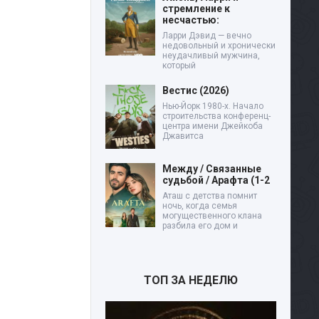
стремление к
несчастью:
Ларри Дэвид — вечно
недовольный и хронически
неудачливый мужчина,
который
Вестис (2026)
Нью-Йорк 1980-х. Начало
строительства конференц-
центра имени Джейкоба
Джавитса
Между / Связанные
судьбой / Арафта (1-2
Аташ с детства помнит
ночь, когда семья
могущественного клана
разбила его дом и
ТОП ЗА НЕДЕЛЮ