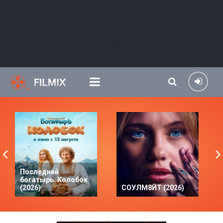
Последний
богатырь. Колобок
(2026)
СОУЛМ8ЙТ (2026)