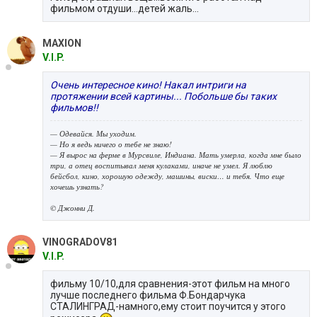
фильмом отдуши...детей жаль...
MAXION
V.I.P.
Очень интересное кино! Накал интриги на
протяжении всей картины... Побольше бы таких
фильмов!!
— Одевайся. Мы уходим.
— Но я ведь ничего о тебе не знаю!
— Я вырос на ферме в Мурсвиле, Индиана. Мать умерла, когда мне было
три, а отец воспитывал меня кулаками, иначе не умел. Я люблю
бейсбол, кино, хорошую одежду, машины, виски… и тебя. Что еще
хочешь узнать?
© Джонни Д.
VINOGRADOV81
V.I.P.
фильму 10/10,для сравнения-этот фильм на много
лучше последнего фильма Ф.Бондарчука
СТАЛИНГРАД-намного,ему стоит поучится у этого