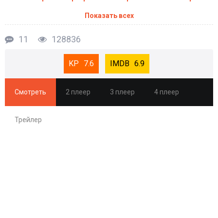
Показать всех
11
128836
7.6
6.9
Смотреть
2 плеер
3 плеер
4 плеер
Трейлер