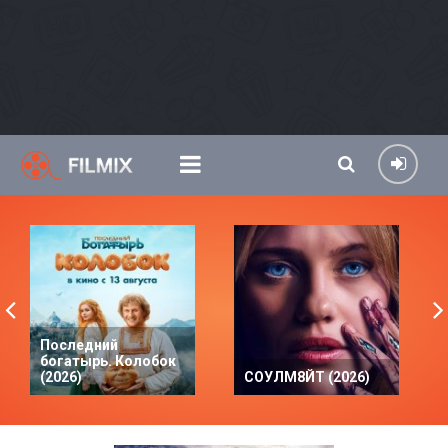
Последний
богатырь. Колобок
(2026)
СОУЛМ8ЙТ (2026)