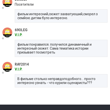
Посетители
фильм интересний,сюжет захватуюший,сморел з
семйою дитям було интересно.
69OLEG
V.I.P.
фильм понравился. получился динамичный и
интересный сюжет. Сама тематика истории
призывает посмотреть
RAY2014
V.I.P.
В фильме столько неправдоподобного... просто
интересно узнать - что курили сценаристы???