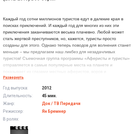
Каждый год сотни миллионов туристов едут в далекие края в
поисках приключений. И каждый год для многих из них эти
приключения заканчиваются весьма плачевно. Любой может
стать жертвой преступников, но, кажется, туристы просто
созданы для этого. Однако теперь поводов для волнения станет
меньше – мы предлагаем наш ликбез для незадачливых
туристов! Съемочная группа программы «Аферисты и туристы»
отправляется в самые популярные места на планете и
показывает их глазами местных аферистов, воров и
Развернуть
мошенников – тех, кто видит в каждом приезжем свою
потенциальную жертву. Считайте эту программу столь же
Год выпуска:
2012
важной частью подготовки к отпуску, как и упаковку чемоданов,
Длительность:
45 мин.
ведь она поможет вам быть начеку и сохранить свои деньги.
Жанр:
Док / ТВ Передачи
Режиссер:
Ян Бремнер
В ролях: