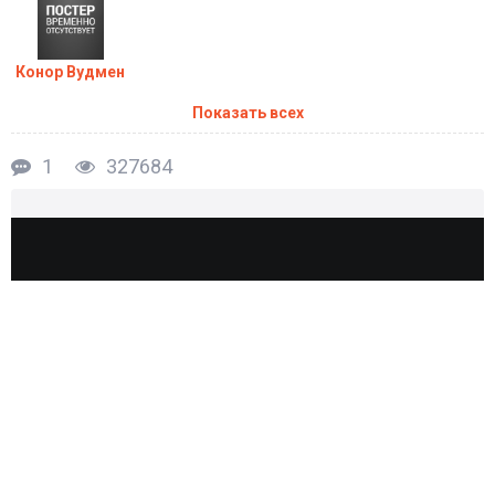
Конор Вудмен
Показать всех
1
327684