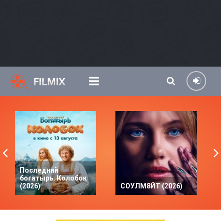
Последний
богатырь. Колобок
(2026)
СОУЛМ8ЙТ (2026)